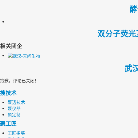
酵
双分子荧光
相关团企
武
抱歉，评论已关闭！
搜技术
聚透技术
聚仪器
聚定制
聚工匠
工匠招募