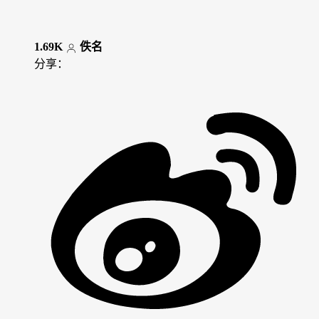
1.69K
佚名
分享：