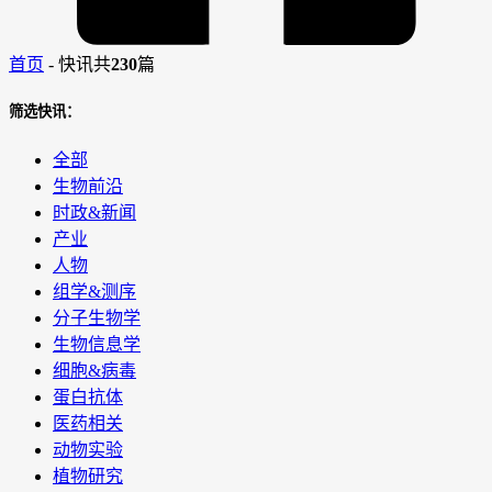
首页
-
快讯
共
230
篇
筛选快讯：
全部
生物前沿
时政&新闻
产业
人物
组学&测序
分子生物学
生物信息学
细胞&病毒
蛋白抗体
医药相关
动物实验
植物研究