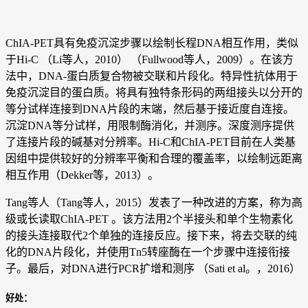
ChIA-PET具有免疫沉淀步骤以绘制长程DNA相互作用，类似
于Hi-C （Li等人，2010） （Fullwood等人，2009）。在该方
法中，DNA-蛋白质复合物被交联和片段化。特异性抗体用于
免疫沉淀目的蛋白质。将具有独特条形码的两组接头以分开的
等分试样连接到DNA片段的末端，然后基于接近度自连接。
沉淀DNA等分试样，用限制酶消化，并测序。深度测序提供
了连接片段的碱基对分辨率。Hi-C和ChIA-PET目前在人类基
因组中提供较好的分辨率平衡和合理的覆盖率，以绘制远距离
相互作用（Dekker等，2013）。
Tang等人（Tang等人，2015）发表了一种改进的方案，称为高
级或长读取ChIA-PET 。该方法用2个半接头和单个生物素化
的接头连接取代2个单独的连接反应。接下来，将去交联的纯
化的DNA片段化，并使用Tn5转座酶在一个步骤中连接衔接
子。最后，对DNA进行PCR扩增和测序 （Sati et al。，2016）
好处：