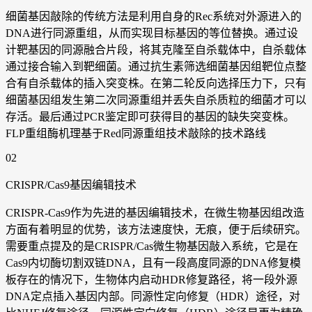
细菌基因敲除的传统方法是利用自身的Rec系统对外源进入的
DNA进行同源重组，从而实现目标基因的等位替换。通过设
计靶基因的同源融合片段，将其克隆至自杀载体中，自杀载体
通过接合输入到靶细菌。通过抗生素筛选细菌基因组靶位点整
合有自杀载体的插入突变株。在第二轮反向选择压力下，只有
细菌基因组发生第二次同源重组并丢失自杀质粒的细菌才可以
存活。最后通过PCR鉴定即可获得目的基因的缺失突变株。
FLP重组酶机理基于Red同源重组技术敲除的技术路线
02
CRISPR/Cas9基因编辑技术
CRISPR-Cas9作为先进的基因编辑技术，在微生物基因组改造
方面有着明显的优势，该方法速度快，无痕，便于后续研究。
需要重点提及的是CRISPR/Cas微生物基因敲入系统，它是在
Cas9内切酶切割双链DNA，且有一段高度同源的DNA修复模
板存在的情况下，生物体内启动HDR修复路径，将一段外源
DNA定点插入基因内部。同源性定向修复（HDR）途径，对