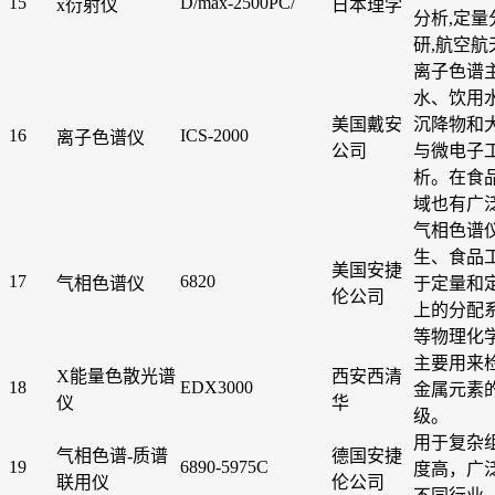
15
D/max-2500PC/
x衍射仪
日本理学
分析,定量
研,航空航
离子色谱
水、饮用
美国戴安
沉降物和
16
ICS-2000
离子色谱仪
公司
与微电子
析。在食
域也有广
气相色谱
生、食品
美国安捷
17
6820
气相色谱仪
于定量和
伦公司
上的分配
等物理化
主要用来
X能量色散光谱
西安西清
18
EDX3000
金属元素的
仪
华
级。
用于复杂
气相色谱-质谱
德国安捷
19
6890-5975C
度高，广
联用仪
伦公司