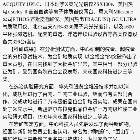
ACQUITY UPLC、日本理学X荧光光谱仪ZSX100e、美国热
电x series Ⅱ全谱直读等离子体质谱仪两台、意大利Milestone
公司ETHOS型微波消解仪、美国热电TRACE ISQ GC ULTRA
气质联用仪、北京吉天AFS-8330原子荧光光度计，以及φ600
平环强磁选机、配套的重选、浮选连续试验设备等各类仪器设
备共326台(套)。
【科研成果】 在分析测试方面，中心研制的痕量、超痕量
金的分析测试技术，为金矿地质实现“以金找金”的突破作出了
重大贡献，在国内找到了大批金矿异常，其中相当一部分已验
证为矿，受到国务院黄金会议表彰，荣获国家科技进步三等
奖。
在选冶实验研究方面，率先引进黄金堆浸技术并加以消
化，成功地进行了百吨、千吨工业试验，继而与有关部门合
作，又成功地进行了万吨级低品位金矿堆浸实验，成果在国内
处于领先水平。新疆萨尔布拉克低品位金矿十万吨级堆浸工业
实验研究项目，1992年荣获国家科技进步二等奖。
在岩矿鉴定方面，中心科技人员先后发现了两种新矿物，
经国际新矿物委员会批准认可，命名为;“桐柏矿”、“围山矿”，
使矿物种类中新增了两名中国籍成员，为国家争了光。