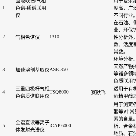
固液吹扫/气相
用于复杂
1
色谱-质谱联用
度高，广
仪
不同行业
在石油、
业、环保
2
1310
气相色谱仪
性分析外
数、活度
常数。
环境分析
天然产物
3
ASE-350
加速溶剂萃取仪
等诸多领
色质联用
三重四极杆气相
适用于有
4
TSQ8000
赛默飞
色谱质谱联用仪
酒精甲醇
用于测定
酸等)中
素的含量
全谱直读等离子
5
iCAP 6000
析、合金
体发射光谱仪
地质、石