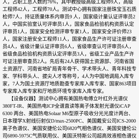
人，占职工总人数的76%，其中教授级高级工程师9人，高级
工程师42人，工程师70人。测试中心拥有国家注册珠宝玉石质
检师7人，持证质量体系内审员9 人，国家级计量认证评审员2
人，中国实验室认可评审员1人，国家食品检验机构资质认定
评审员1人，国家安全检测评审专家1人，国家安全评价师23
人，国家注册安全工程师11人，国家食品生产许可证注册审查
员4人，省级计量认证评审员6人，省级审查认可评审员6人，
省级食品检验机构资质认定评审员3人，省级工业产品生产许
可证注册审查员2人。先后有24人获得国土资源部、河南省国
土资源厅、河南省地矿局青年骨干、学术带头人、青年科技专
家、学科带头人、拔尖人才等称号，4人为中国地调局入库专
家，7人为国土资源厅地质勘查专家库入库专家、国家863项目
专家库入库专家和厅地质环境专家库入库专家。
【设备仪器】测试中心拥有美国热电傅立叶红外光谱仪
380FT-IR、美国热电ICP全谱直读等离子体发射光谱仪iCAP
6300 两台、美国热电Solaar M6型原子吸收分光光度计两台、
日本理学X射线衍射仪D/max-2500PC、美国戴安公司ICS-2000
离子色谱仪、美国安捷伦公司6820气相色谱仪、美国安捷伦公
司6890-5975C气质联用仪、美国沃特斯公司超高效液相色谱仪