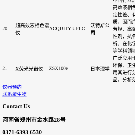
不同行业
高效液相
定性差、
质，因而
超高效液相色谱
沃特斯公
20
ACQUITY UPLC
芳烃、高
仪
司
性剂，抗
析。在化
等学科领
广泛应用
环保、卫
21
ZSX100e
X荧光光谱仪
日本理学
用其进行
品，分析范
仪器预约
联系聚生物
Contact Us
河南省郑州市金水路28号
0371-6393 6530