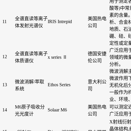
用于测定
酸等)中
素的含量
全谱直读等离子
美国热电
11
IRIS Intrepid
析、合金
体发射光谱仪
公司
地质、石
硼、硅、
定性或定
广泛应用
全谱直读等离子
德国安捷
12
x series Ⅱ
领域的微
体质谱仪
伦公司
分析。
微波消解
微波作用
微波消解/萃取
意大利公
13
Ethos Series
无机化后
系统
司
一般作为
业、环境
M6原子吸收分
美国热电
可以测定
14
Solaar M6
光光度计
公司
广泛应用
X射线衍
晶体结构,