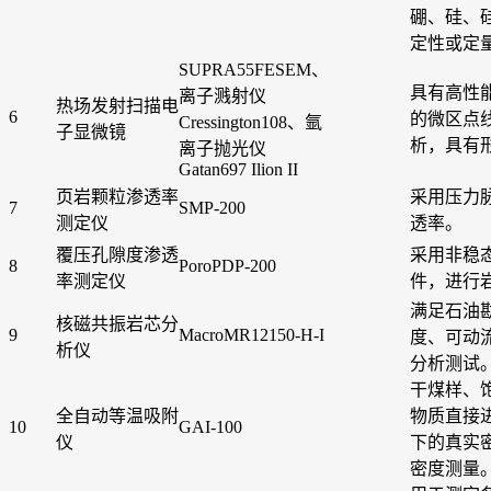
硼、硅、
定性或定
SUPRA55FESEM、
具有高性
离子溅射仪
热场发射扫描电
6
的微区点
Cressington108、氩
子显微镜
析，具有
离子抛光仪
Gatan697 Ilion II
页岩颗粒渗透率
采用压力
7
SMP-200
测定仪
透率。
覆压孔隙度渗透
采用非稳
8
PoroPDP-200
率测定仪
件，进行
满足石油
核磁共振岩芯分
9
MacroMR12150-H-I
度、可动
析仪
分析测试
干煤样、
全自动等温吸附
物质直接
10
GAI-100
仪
下的真实
密度测量