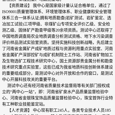
【资质建设】 我中心是国家级计量认证合格单位，通过了
ISO9001质量管理体系、环境管理体系、职业健康和安全管理
体系三合一体系认证;拥有地质勘查(岩矿测试、岩矿鉴定、选
冶加工试验)三项甲级、非煤矿山专项安全评价乙级、安全检
测乙级、固体矿产勘查甲级等20余项资质。测试中心还取得了
中国地质调查局农业地质调查分析测试资格、地下水污染调查
评价样品测试实验室资质。坚持实施科技创新战略，先后建立
了河南省金属矿产成矿地质过程与资源利用重点实验室、河南
省金属矿产深部控矿与成矿机制院士工作站、河南省矿物加工
及生物选矿工程技术研究中心，国土资源部贵金属分析和勘查
技术研究重点实验室，这些已成为我省地质科技创新体系建设
的重要组成部分，是测试中心对外开放和合作的窗口，是测试
中心开展科技攻关的重要平台。
测试中心还有经河南省质量技术监督局等有关部门授权成
立的“两中心一站”，即：河南省矿泉水产品质量监督检验中
心、河南省金银珠宝饰品质量监督检验中心，珠宝首饰行业特
有工种职业技能鉴定站。
【人才资源】 中心现有职工245人，各类专业技术人员185