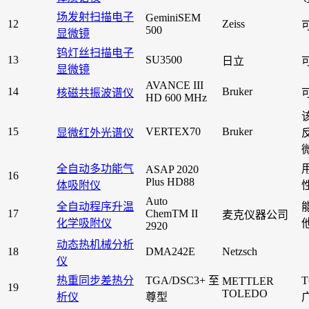
场发射扫描电子
GeminiSEM
12
Zeiss
500
显微镜
钨灯丝扫描电子
13
SU3500
日立
显微镜
AVANCE III
14
Bruker
核磁共振波谱仪
HD 600 MHz
15
VERTEX70
Bruker
显微红外光谱仪
全自动多功能气
ASAP 2020
16
Plus HD88
体吸附仪
Auto
全自动程序升温
17
ChemTM II
麦克仪器公司
化学吸附仪
2920
动态热机械分析
18
DMA242E
Netzsch
仪
热重同步差热分
TGA/DSC3+ 至
METTLER
19
TOLEDO
析仪
尊型