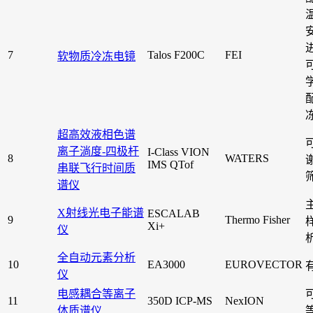
7
Talos F200C
FEI
软物质冷冻电镜
超高效液相色谱
离子淌度-四极杆
I-Class VION
8
WATERS
IMS QTof
串联飞行时间质
谱仪
X射线光电子能谱
ESCALAB
9
Thermo Fisher
Xi+
仪
全自动元素分析
10
EA3000
EUROVECTOR
仪
电感耦合等离子
11
350D ICP-MS
NexION
体质谱仪