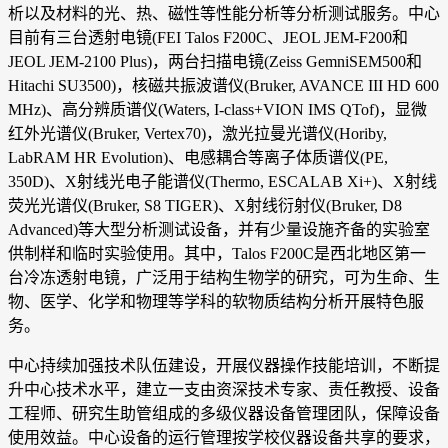
析以及材料的光、热、磁性等性能分析等分析测试服务。中心
目前有三台透射电镜(FEI Talos F200C、JEOL JEM-F200和
JEOL JEM-2100 Plus)，两台扫描电镜(Zeiss GemniSEM500和
Hitachi SU3500)，核磁共振波谱仪(Bruker, AVANCE III HD 600
MHz)、高分辨质谱仪(Waters, I-class+VION IMS QTof)，显微
红外光谱仪(Bruker, Vertex70)，激光拉曼光谱仪(Horiby,
LabRAM HR Evolution)、电感耦合等离子体质谱仪(PE,
350D)、X射线光电子能谱仪(Thermo, ESCALAB Xi+)、X射线
荧光光谱仪(Bruker, S8 TIGER)、X射线衍射仪(Bruker, D8
Advanced)等大型分析测试设备，并有少量设施齐备的实验室
供制样和临时实验使用。其中，Talos F200C是西北地区第一
台冷冻透射电镜，广泛用于结构生物学的研究，可为生命、生
物、医学、化学和物理等学科的软物质结构分析开展特色服
务。
中心持续加强技术队伍建设，开展仪器操作技能培训，不断提
升中心技术水平，建立一支由资深技术专家、责任教授、设备
工程师、研究生助管组成的多级仪器设备管理团队，保障设备
使用效益。中心设备的运行管理按学校仪器设备共享的要求，