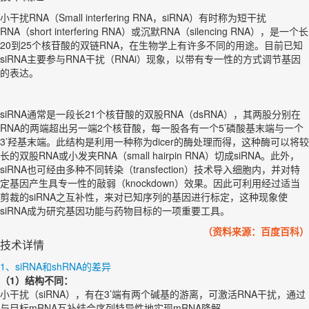
小干扰RNA（Small interfering RNA，siRNA）有时称为短干扰
RNA（short interfering RNA）或沉默RNA（silencing RNA），是一个长
20到25个核苷酸的双链RNA，在生物学上有许多不同的用途。目前已知
siRNA主要参与RNA干扰（RNAi）现象，以带有专一性的方式调节基因
的表达。
siRNA通常是一段长21个核苷酸的双股RNA（dsRNA），其两股分别在
RNA的两端超出另一端2个核苷酸，每一股各有一个5’磷酸基末端与一个
3’羟基末端。此结构是利用一种称为dicer的酶处理而得，这种酶可以将较
长的双股RNA或小发夹RNA（small hairpin RNA）切成siRNA。此外，
siRNA也可经由多种不同转染（transfection）技术导入细胞内，并对特
定基因产生具专一性的敲弱（knockdown）效果。因此可利用经过适当
剪裁的siRNA之互补性，来对已知序列的基因进行标定，这种现象使
siRNA成为研究基因功能与药物目标的一项重要工具。
（资料来源：百度百科）
技术详情
1、siRNA和shRNA的差异
（1）结构不同：
小干扰（siRNA），有在3’端有两个碱基的游离，可激活RNA干扰，通过
与目标mRNA互补结合序列特异性地实现mRNA降解。