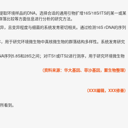
环境样品的DNA，选择合适的通用引物扩增16S/18S/ITS的某一或某
化，群落比较等方面信息进行分析的研究方法。
区因细菌而异，且变异程度与细菌的系统发育密切相关。通过检测16S rDNA的序列
进行测序，用于研究环境微生物中真核微生物的群落结构多样性。系统发育研究
核生物rDNA序列5.8S和28S之间；对ITS1或ITS2进行测序，用于研究环境微生物
（资料来源：华大基因、菲沙基因，聚生物整理）
（XXX编辑，XXX修善）
所看到。