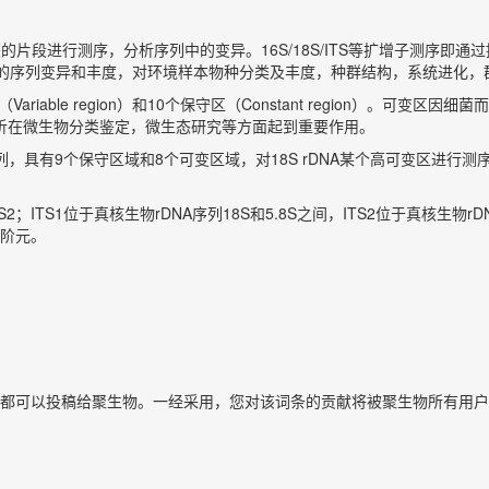
进行测序，分析序列中的变异。16S/18S/ITS等扩增子测序即通过提取
测目的区域的序列变异和丰度，对环境样本物种分类及丰度，种群结构，系统进
iable region）和10个保守区（Constant region）。可变
的分析在微生物分类鉴定，微生态研究等方面起到重要作用。
NA序列，具有9个保守区域和8个可变区域，对18S rDNA某个高可变区
，ITS1和ITS2；ITS1位于真核生物rDNA序列18S和5.8S之间，ITS2位于真
阶元。
都可以投稿给聚生物。一经采用，您对该词条的贡献将被聚生物所有用户