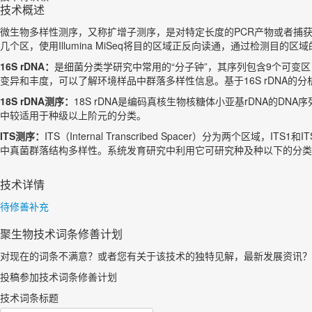
技术概述
微生物多样性测序，又称扩增子测序，是对特定长度的PCR产物或者捕获的片段
几个区，使用Illumina MiSeq将目的区域正反向读通，通过检
16S rDNA：
是细菌分类学研究中常用的“分子钟”，其序列包含9个可变区（Var
变异和丰度，可以了解环境样品中群落多样性信息。基于16S rDNA
18S rDNA测序：
18S rDNA是编码真核生物核糖体小亚基rDNA的D
中较适用于种级以上阶元的分类。
ITS测序：
ITS（Internal Transcribed Spacer）分为两个区域
中真菌群落结构多样性。系统发育研究中利用它可研究种及种以下的分类
技术详情
待修善补充
聚生物技术词条修善计划
对现在的词条不满意？或者您有关于该技术的独特见解，最新发展资讯？
投稿参加技术词条修善计划
技术词条标题