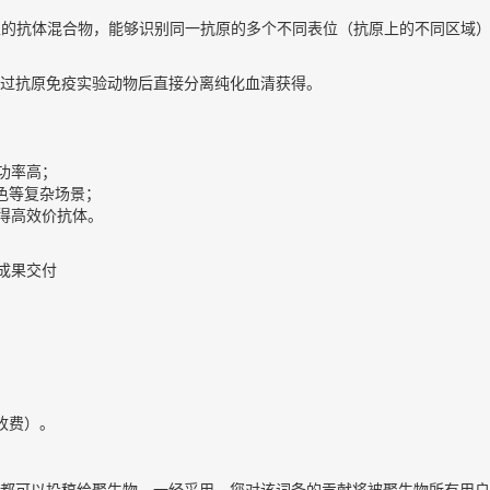
多个B细胞克隆产生的抗体混合物，能够识别同一抗原的多个不同表位（抗原上的
过抗原免疫实验动物后直接分离纯化血清获得。
功率高；
色等复杂场景；
得高效价抗体。
-成果交付
收费）。
都可以投稿给聚生物。一经采用，您对该词条的贡献将被聚生物所有用户