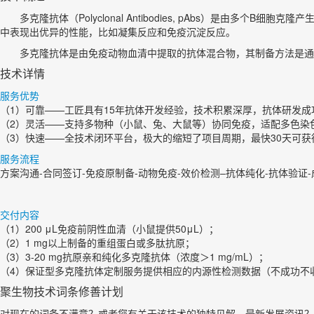
多克隆抗体（Polyclonal Antibodies, pAbs）是由
中表现出优异的性能，比如凝集反应和免疫沉淀反应。
多克隆抗体是由免疫动物血清中提取的抗体混合物，其制备方法是通
技术详情
服务优势
（1）可靠——工匠具有15年抗体开发经验，技术积累深厚，抗体研发成
（2）灵活——支持多物种（小鼠、兔、大鼠等）协同免疫，适配多色染
（3）快速——全技术闭环平台，极大的缩短了项目周期，最快30天可获
服务流程
方案沟通-合同签订-免疫原制备-动物免疫-效价检测–抗体纯化-抗体验证
交付内容
（1）200 μL免疫前阴性血清（小鼠提供50μL）；
（2）1 mg以上制备的重组蛋白或多肽抗原；
（3）3-20 mg抗原亲和纯化多克隆抗体（浓度＞1 mg/mL）；
（4）保证型多克隆抗体定制服务提供相应的内源性检测数据（不成功不
聚生物技术词条修善计划
对现在的词条不满意？或者您有关于该技术的独特见解，最新发展资讯？