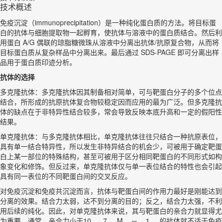
技术概述
免疫沉淀（immunoprecipitation）是一种纯化蛋白质的方法。将目标蛋
白的抗体与细胞提取物一起孵育，使抗体与溶液中的蛋白质结合。然后利
用蛋白 A/G 偶联的琼脂糖微珠从溶液中分离出抗体/抗原复合物，从而将
目标蛋白质从复杂样品中分离出来。最后通过 SDS-PAGE 即可分离出样
品用于蛋白质印迹分析。
抗体的选择
多克隆抗体：多克隆抗体因其制备相对简单，可与靶蛋白分子的多个位点
结合，所形成的抗原抗体复合物较稳定因而应用的最为广泛。但多克隆抗
体的缺点在于非特异性结合较多，常会导致反映本底升高和一定的假阳性
结果。
单克隆抗体：与多克隆抗体相比，单克隆抗体往往只结合一种抗原表位，
具有单一结合特异性，所以发生非特异结合的机会少，可被用于确定靶蛋
白上某一部位的特殊结构，甚至可被用于区分相同靶蛋白的不同形式如构
象变化和修饰。但反过来，单克隆抗体仅与单一表位结合的特性也会引起
具有同一表位的不同靶蛋白间的交叉反应。
对免疫沉淀和免疫共沉淀而言，抗体与靶蛋白间的作用力最好是刚能达到
分离的效果。结合力太弱，达不到分离的目的；反之，结合力太强，不利
用后续的纯化。因此，对单克隆抗体来说，其与靶蛋白的亲合力就显得尤
为重要，通常，亲合力小于10 7 M － 1 的抗体就不适于免疫