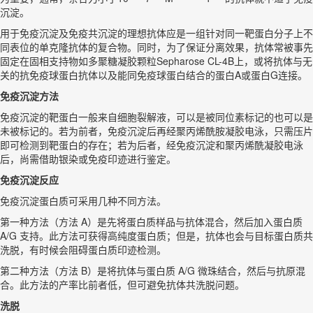
沉淀。
用于免疫沉淀及免疫共沉淀的理想抗体应是一组针对同一靶蛋白分子上不
同表位的单克隆抗体的复合物。同时，为了保证分离效果，抗体常被事先
固定在固相支持物如多聚糖凝胶颗粒Sepharose CL-4B上，或将抗体与无
关的抗免疫球蛋白抗体以及能同免疫球蛋白结合的蛋白A或蛋白G连接。
免疫沉淀方法
免疫沉淀的靶蛋白一般来自细胞裂解液，可以是被同位素标记的也可以是
未被标记的。若为前者，免疫沉淀后再经聚丙烯酰胺凝胶电泳，只需压片
即可检测到靶蛋白的存在；若为后者，经免疫沉淀和聚丙烯酰凝胶电泳
后，尚需借助银染或免疫印迹进行鉴定。
免疫沉淀反应
免疫沉淀蛋白质可采用几种不同方法。
第一种方法（方法 A）是先将蛋白质样品与抗体混合，然后加入蛋白质
A/G 支持。此方法可获得高纯度蛋白质；但是，抗体也会与目标蛋白质共
洗脱，有时候会阻碍蛋白质印迹检测。
第二种方法（方法 B）是将抗体与蛋白质 A/G 微珠结合，然后与抗原混
合。此方法的产率比前者低，但可避免抗体共洗脱问题。
洗脱