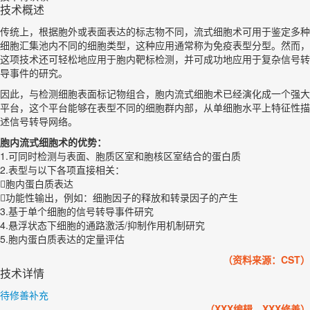
技术概述
传统上，根据胞外或表面表达的标志物不同，流式细胞术可用于鉴定多种
细胞汇集池内不同的细胞类型，这种应用通常称为免疫表型分型。然而，
这项技术还可轻松地应用于胞内靶标检测，并可成功地应用于复杂信号转
导事件的研究。
因此，与检测细胞表面标记物组合，胞内流式细胞术已经演化成一个强大
平台，这个平台能够在表型不同的细胞群内部，从单细胞水平上特征性描
述信号转导网络。
胞内流式细胞术的优势：
1.可同时检测与表面、胞质区室和胞核区室结合的蛋白质
2.表型与以下各项直接相关：
胞内蛋白质表达
功能性输出，例如：细胞因子的释放和转录因子的产生
3.基于单个细胞的信号转导事件研究
4.悬浮状态下细胞的通路激活/抑制作用机制研究
5.胞内蛋白质表达的定量评估
（资料来源：CST）
技术详情
待修善补充
（XXX编辑，XXX修善）