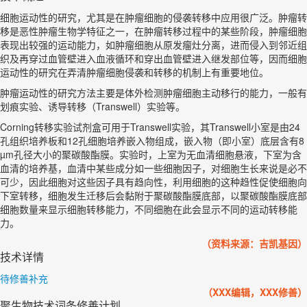
细胞运动性的研究，尤其是在肿瘤细胞的侵袭转移中应用很广泛。肿瘤转
移是恶性肿瘤生物学特征之一，在肿瘤转移过程中的某些阶段，肿瘤细胞
表现出较强的运动能力，如肿瘤细胞从原发瘤灶分离，进而侵入到邻近组
织及再穿过血管壁进入血液循环和穿出血管壁进入继发部位等，因而细胞
运动性的研究在弄清肿瘤细胞侵袭和转移的机制上有重要地位。
肿瘤运动性的研究方法主要是体外检测肿瘤细胞主动移行的能力，一般有
划痕实验、诱导转移（Transwell）实验等。
Corning转移实验试剂盒可用于Transwell实验，其Transwell小室是由24
孔组织培养板和12孔细胞培养嵌入物组成，嵌入物（即小室）底层含有8
µm孔径大小的聚碳酸酯膜。实验时，上室为无血清细胞悬液，下室为含
血清的培养基，血清中某些成分如一些细胞因子，对细胞生长来说是必不
可少，因此细胞对这些因子具有趋向性，利用细胞的这种趋性促使细胞向
下室转移，细胞发生迁移后会黏附于聚碳酸酯膜底部，以聚碳酸酯膜底部
细胞数量来显示细胞转移能力，不同细胞在此会显示不同的运动转移能
力。
（资料来源：吉凯基因）
技术详情
待修善补充
（XXX编辑，XXX修善）
聚生物技术词条修善计划