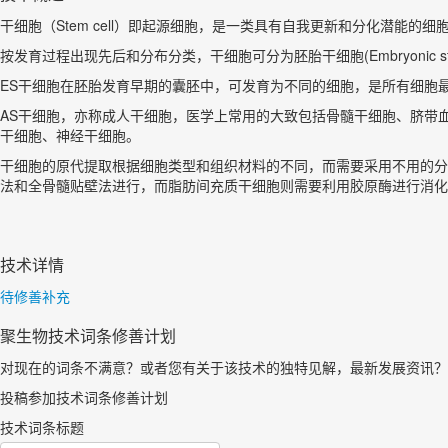
干细胞（Stem cell）即起源细胞，是一类具有自我更新和分化潜能
按发育过程出现先后和分布分类，干细胞可分为胚胎干细胞(Embryonic stem cel
ES干细胞在胚胎发育早期的囊胚中，可发育为不同的细胞，是所有细胞
AS干细胞，亦称成人干细胞，医学上常用的大致包括骨髓干细胞、脐带
干细胞、神经干细胞。
干细胞的原代提取根据细胞类型和组织材料的不同，而需要采用不用的分
法和全骨髓贴壁法进行，而脂肪间充质干细胞则需要利用胶原酶进行消化
技术详情
待修善补充
聚生物技术词条修善计划
对现在的词条不满意？或者您有关于该技术的独特见解，最新发展资讯？
投稿参加技术词条修善计划
技术词条标题