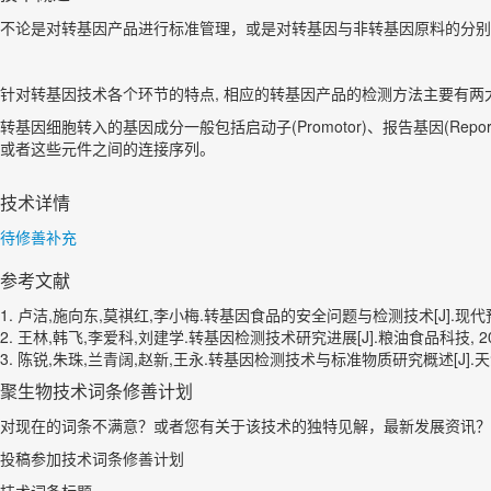
不论是对转基因产品进行标准管理，或是对转基因与非转基因原料的分别
针对转基因技术各个环节的特点, 相应的转基因产品的检测方法主要有两
转基因细胞转入的基因成分一般包括启动子(Promotor)、报告基因(Repor
或者这些元件之间的连接序列。
技术详情
待修善补充
参考文献
1. 卢洁,施向东,莫祺红,李小梅.转基因食品的安全问题与检测技术[J].现代预防医学,
2. 王林,韩飞,李爱科,刘建学.转基因检测技术研究进展[J].粮油食品科技, 2011,1
3. 陈锐,朱珠,兰青阔,赵新,王永.转基因检测技术与标准物质研究概述[J].天津农业科
聚生物技术词条修善计划
对现在的词条不满意？或者您有关于该技术的独特见解，最新发展资讯？
投稿参加技术词条修善计划