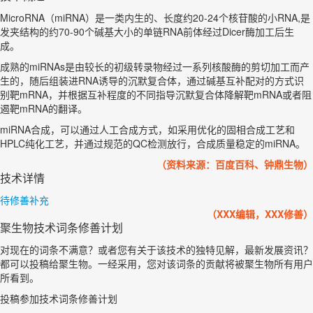
MicroRNA（miRNA）是一类内生的、长度约20-24个核苷酸的小RNA,是
发夹结构的约70-90个碱基大小的单链RNA前体经过Dicer酶加工后生
成。
成熟的miRNAs是由较长的初级转录物经过一系列核酸酶的剪切加工而产
生的，随后组装进RNA诱导的沉默复合体，通过碱基互补配对的方式识
别靶mRNA，并根据互补程度的不同指导沉默复合体降解靶mRNA或者阻
遏靶mRNA的翻译。
miRNA合成，可以通过人工合成方式，如采用优化的固相合成工艺和
HPLC纯化工艺，并通过规范的QC检测放行，合成质量稳定的miRNA。
（资料来源：百度百科、钟鼎生物）
技术详情
待修善补充
（XXX编辑，XXX修善）
聚生物技术词条修善计划
对现在的词条不满意？或者您有关于该技术的独特见解，最新发展资讯？
都可以投稿给聚生物。一经采用，您对该词条的贡献将被聚生物所有用户
所看到。
投稿参加技术词条修善计划