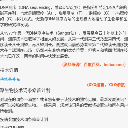
DNA测序（DNA sequencing，或译DNA定序）是指分析特定DNA片段的
碱基序列，也就是腺嘌呤（A）、胸腺嘧啶（T）、胞嘧啶（C）与鸟嘌呤
的（G）排列方式。快速的DNA测序方法的出现极大地推动了生物学和医
学的研究和发现。
从1977年第一代DNA测序技术（Sanger法），发展至今四十年以上的时
间，测序技术已取得了相当大的发展，从第一代到第三代乃至第四代，测
序读长从长到短，再从短到长。虽然就当前形势看来第二代短读长测序技
术在全球测序市场上仍然占有着绝对的优势位置，但第三和第四代测序技
术也已在这一两年的时间中快速发展着。
（资料来源：百度百科、helixminer）
技术详情
待修善补充
（XXX编辑，XXX修善）
聚生物技术词条修善计划
对现在的词条不满意？或者您有关于该技术的独特见解，最新发展资讯？
都可以投稿给聚生物。一经采用，您对该词条的贡献将被聚生物所有用户
所看到。
投稿参加技术词条修善计划
技术词条标题