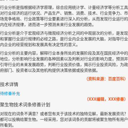
行业分析是指根据经济学原理，综合应用统计学、计量经济学等分析工具
对行业经济的运行状况、产品生产、销售、消费、技术、行业竞争力、市
场竞争格局、行业政策等行业要素进行深入的分析，从而发现行业运行的
内在经济规律，进而进一步预测未来行业发展的趋势。
行业分析是介于宏观经济与微观经济分析之间的中观层次的分析，是发现
和掌握行业运行规律的必经之路，是行业内企业发展的大脑，对指导行业
内企业的经营规划和发展具有决定性的意义。
行业分析的主要内容，解释行业本身所处的发展阶段及其在国民经济中的
地位，分析影响行业发展的各种因素以及判断对行业的影响力度，预测并
引导行业的未来发展趋势，判断行业投资价值，揭示行业投资风险，为政
府部门、投资者以及其他机构提供决策依据或投资依据。
（资料来源：百度百科）
技术详情
待修善补充
（XXX编辑，XXX修善）
聚生物技术词条修善计划
对现在的词条不满意？或者您有关于该技术的独特见解，最新发展资讯？
都可以投稿给聚生物。一经采用，您对该词条的贡献将被聚生物所有用户
所看到。