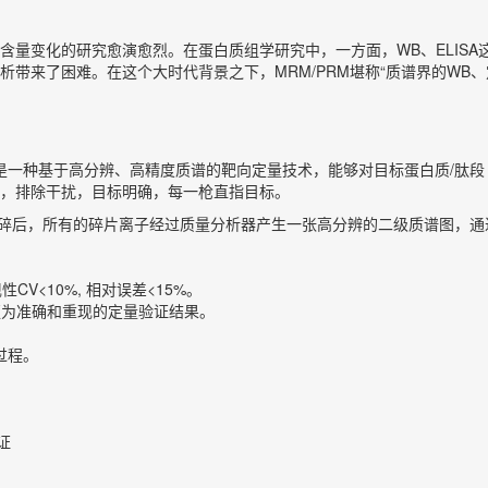
含量变化的研究愈演愈烈。在蛋白质组学研究中，一方面，WB、ELIS
来了困难。在这个大时代背景之下，MRM/PRM堪称“质谱界的WB、定
ng），靶向蛋白质组，是一种基于高分辨、高精度质谱的靶向定量技术，能够对目标
，排除干扰，目标明确，每一枪直指目标。
碎后，所有的碎片离子经过质量分析器产生一张高分辨的二级质谱图，通
<10%, 相对误差<15%。
获得更为准确和重现的定量验证结果。
过程。
证