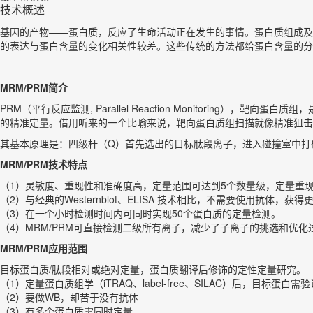
技术概述
基因的产物——蛋白质，反应了生命活动正在发生的事情。蛋白质组成及
的表达与蛋白含量的变化相关性较差。这些传统的方法都给蛋白含量的分析带
MRM/PRM
简介
PRM（平行反应监测, Parallel Reaction Monitori
的精准定量。借用听来的一个比喻来说，靶向蛋白质组扫描就像精准狙击
其基本原理是：四级杆（Q）首先选出的目标肽段离子，进入碰撞室中打
MRM/PRM
技术特点
（1）灵敏度、重现性和准确度高，定量范围可达到5个数量级，定量重现性CV
（2）与经典的Westernblot、ELISA 技术相比，不需要使用抗体，
（3）在一个小时检测时间内可同时实现50个蛋白质的定量检测。
（4）MRM/PRM可直接检测二级所有离子，减少了子离子的挑选和优化
MRM/PRM
应用范围
目标蛋白质/肽段相对或绝对定量，蛋白质翻译后修饰的定性定量研究。
（1）定量蛋白质组学（iTRAQ、label-free、SILAC）后，目标蛋白需验
（2）要做WB，却苦于没有抗体
（3）有多个蛋白质需同时定量