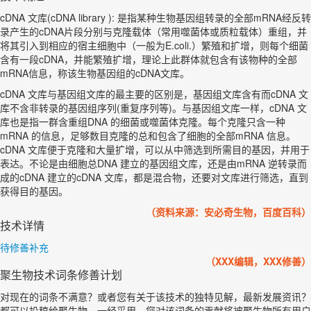
cDNA 文库(cDNA library ): 是指某种生物基因组转录的全部mRNA经反转
录产生的cDNA片段分别与克隆载体（常用噬菌体或质粒载体）重组，并
将其引入到相应的宿主细胞中（一般为E.coli.）繁殖和扩增，则每个细菌
含有一段cDNA，并能繁殖扩增，理论上此群体就包含有该物种的全部
mRNA信息，称该生物基因组的cDNA文库。
cDNA 文库与基因组文库的最主要的区别是，基因组文库含有而cDNA 文
库不含非转录的基因组序列(重复序列等)。与基因组文库一样，cDNA 文
库也是指一群含重组DNA 的细菌或噬菌体克隆。每个克隆只含一种
mRNA 的信息，足够数目克隆的总和包含了细胞的全部mRNA 信息。
cDNA 文库便于克隆和大量扩增，可以从中筛选到所需目的基因，并用于
表达。不论是由细胞总DNA 建立的基因组文库，还是由mRNA 逆转录而
成的cDNA 建立的cDNA 文库，都是混合物，还要对文库进行筛选，直到
获得目的基因。
（资料来源：安必奇生物，百度百科）
技术详情
待修善补充
（XXX编辑，XXX修善）
聚生物技术词条修善计划
对现在的词条不满意？或者您有关于该技术的独特见解，最新发展资讯？
都可以投稿给聚生物。一经采用，您对该词条的贡献将被聚生物所有用户