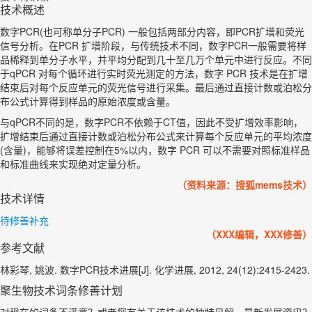
技术概述
数字PCR(也可称单分子PCR) 一般包括两部分内容，即PCR扩增和荧光
信号分析。在PCR 扩增阶段，与传统技术不同，数字PCR一般需要将样
品稀释到单分子水平，并平均分配到几十至几万个单元中进行反应。不同
于qPCR 对每个循环进行实时荧光测定的方法，数字 PCR 技术是在扩增
结束后对每个反应单元的荧光信号进行采集。最后通过直接计数或泊松分
布公式计算得到样品的原始浓度或含量。
与qPCR不同的是，数字PCR不依赖于CT值，因此不受扩增效率影响，
扩增结束后通过直接计数或泊松分布公式来计算每个反应单元的平均浓度
(含量)，能够将误差控制在5%以内，数字 PCR 可以不需要对照标准样品
和标准曲线来实现绝对定量分析。
（资料来源：搜狐mems技术）
技术详情
待修善补充
（XXX编辑，XXX修善）
参考文献
林彩琴, 姚波. 数字PCR技术进展[J]. 化学进展, 2012, 24(12):2415-2423.
聚生物技术词条修善计划