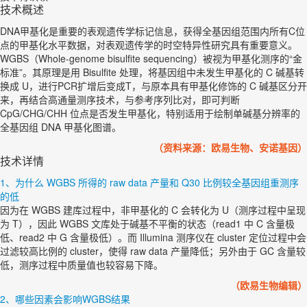
技术概述
DNA甲基化是重要的表观遗传学标记信息，获得全基因组范围内所有C位
点的甲基化水平数据，对表观遗传学的时空特异性研究具有重要意义。
WGBS（Whole-genome bisulfite sequencing）被视为甲基化测序的“金
标准”。其原理是用 Bisulfite 处理，将基因组中未发生甲基化的 C 碱基转
换成 U，进行PCR扩增后变成T，与原本具有甲基化修饰的 C 碱基区分开
来，再结合高通量测序技术，与参考序列比对，即可判断
CpG/CHG/CHH 位点是否发生甲基化，特别适用于绘制单碱基分辨率的
全基因组 DNA 甲基化图谱。
（资料来源：欧易生物、安诺基因）
技术详情
1、为什么 WGBS 所得的 raw data 产量和 Q30 比例较全基因组重测序
的低
因为在 WGBS 建库过程中，非甲基化的 C 会转化为 U（测序过程中呈现
为 T），因此 WGBS 文库处于碱基不平衡的状态（read1 中 C 含量极
低、read2 中 G 含量极低）。而 Illumina 测序仪在 cluster 定位过程中会
过滤较高比例的 cluster，使得 raw data 产量降低；另外由于 GC 含量较
低，测序过程中质量值也较容易下降。
（欧易生物编辑）
2、哪些因素会影响WGBS结果