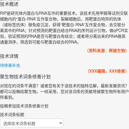
技术概述
RIP是研究体内蛋白与RNA互作的重要技术。该技术先用甲醛等试剂交联
细胞内的“蛋白-RNA”互作复合物，裂解细胞后，用靶蛋白特异的抗体
（或标签抗体）做免疫沉淀，获得“靶蛋白-RNA”互作复合物，去交联分
离其中的RNA；针对预测的靶蛋白结合RNA的序列设计引物，做qPCR实
验，验证预测的RNA是否与靶蛋白有结合；或者将分离出来的RNA做高
通量测序，筛选到可能与靶蛋白结合的RNA。
（资料来源：辉骏生物）
技术详情
待修善补充
（XXX编辑，XXX修善）
聚生物技术词条修善计划
对现在的词条不满意？或者您有关于该技术的独特见解，最新发展资讯？
都可以投稿给聚生物。一经采用，您对该词条的贡献将被聚生物所有用户
所看到。
投稿参加技术词条修善计划
技术词条标题