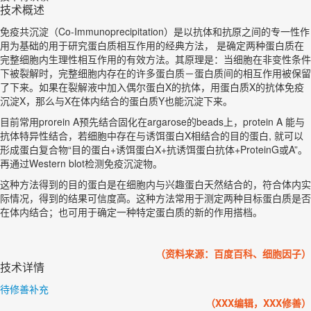
技术概述
免疫共沉淀（Co-Immunoprecipitation）是以抗体和抗原之间的专一性作
用为基础的用于研究蛋白质相互作用的经典方法， 是确定两种蛋白质在
完整细胞内生理性相互作用的有效方法。其原理是：当细胞在非变性条件
下被裂解时，完整细胞内存在的许多蛋白质－蛋白质间的相互作用被保留
了下来。如果在裂解液中加入偶尔蛋白X的抗体，用蛋白质X的抗体免疫
沉淀X，那么与X在体内结合的蛋白质Y也能沉淀下来。
目前常用prorein A预先结合固化在argarose的beads上，protein A 能与
抗体特异性结合，若细胞中存在与诱饵蛋白X相结合的目的蛋白, 就可以
形成蛋白复合物“目的蛋白+诱饵蛋白X+抗诱饵蛋白抗体+ProteinG或A”。
再通过Western blot检测免疫沉淀物。
这种方法得到的目的蛋白是在细胞内与兴趣蛋白天然结合的，符合体内实
际情况，得到的结果可信度高。这种方法常用于测定两种目标蛋白质是否
在体内结合；也可用于确定一种特定蛋白质的新的作用搭档。
（资料来源：百度百科、细胞因子）
技术详情
待修善补充
（XXX编辑，XXX修善）