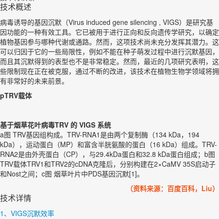
技术概述
病毒诱导的基因沉默（Virus induced gene silencing , VIGS）是研究基
因功能的一种有效工具。它已被用于进行正向和反向遗传学研究，以确定
植物基因参与哪种代谢或通路。然而，这项技术尚未充分发挥其潜力。这
可以归因于它的一些局限性，例如不能在种子萌发过程中进行沉默基因，
而且其沉默得到的表型也不是非常稳定。然而，最近的几项研究表明，这
些限制现在正在被克服，通过不断的改进，该技术在植物生物学领域将拥
有非常好的未来前景。
pTRV
载体
基于烟草花叶病毒TRV 的 VIGS 系统
a图 TRV基因组构成。TRV-RNA1是由两个复制酶（134 kDa，194
kDa），运动蛋白（MP）和富含半胱氨酸的蛋白（16 kDa）组成。TRV-
RNA2是由外壳蛋白（CP），与29.4kDa蛋白和32.8 kDa蛋白组成；b图
TRV载体TRV1和TRV2的cDNA克隆后，分别构建在2×CaMV 35S启动子
和Nost之间；c图 烟草叶片中PDS基因沉默[1]。
（资料来源：百度百科，Liu）
技术详情
1、VIGS沉默效率