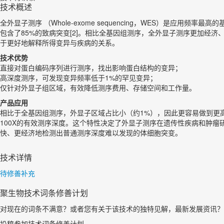
技术概述
全外显子测序 （Whole-exome sequencing，WES）是应
包含了85%的致病突变[2]。相比全基因组测序，全外显子测序更加经
于更好地解释所得变异与疾病的关系。
技术优势
直接对蛋白编码序列进行测序，找出影响蛋白结构的变异；
高深度测序，可发现变异频率低于1%的罕见变异；
仅针对外显子组区域，有效降低测序费用、存储空间和工作量。
产品应用
相比于全基因组测序，外显子区域占比小（约1%），因此更容易做到更高
100X的有效测序深度。这个特性决定了外显子测序在遗传性疾病和肿
快、更经济地检测出普通测序深度难以发现的体细胞突变。
技术详情
待修善补充
聚生物技术词条修善计划
对现在的词条不满意？或者您有关于该技术的独特见解，最新发展资讯？
投稿参加技术词条修善计划