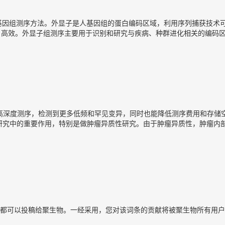
用频率最高的基因组测序方法。外显子是人基因组的蛋白编码区域，利用序列捕获技
济、高效。外显子组测序主要用于识别和研究与疾病、种群进化相关的编码
深度测序，检测到更多低频和罕见变异，同时也能降低测序费用和存储空间。
瘤研究中的重要作用，特别是做肿瘤异质性研究。由于肿瘤异质性，肿瘤内
都可以投稿给聚生物。一经采用，您对该词条的贡献将被聚生物所有用户