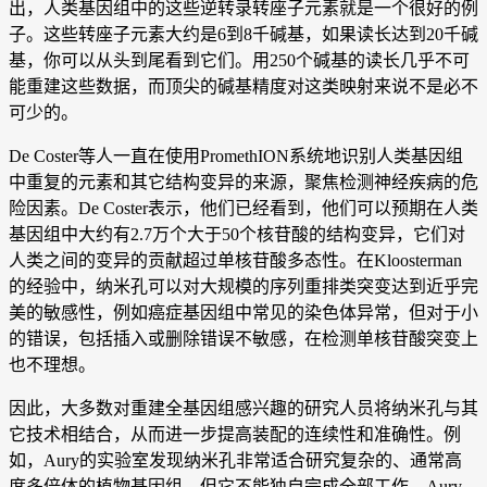
出，人类基因组中的这些逆转录转座子元素就是一个很好的例
子。这些转座子元素大约是6到8千碱基，如果读长达到20千碱
基，你可以从头到尾看到它们。用250个碱基的读长几乎不可
能重建这些数据，而顶尖的碱基精度对这类映射来说不是必不
可少的。
De Coster等人一直在使用PromethION系统地识别人类基因组
中重复的元素和其它结构变异的来源，聚焦检测神经疾病的危
险因素。De Coster表示，他们已经看到，他们可以预期在人类
基因组中大约有2.7万个大于50个核苷酸的结构变异，它们对
人类之间的变异的贡献超过单核苷酸多态性。在Kloosterman
的经验中，纳米孔可以对大规模的序列重排类突变达到近乎完
美的敏感性，例如癌症基因组中常见的染色体异常，但对于小
的错误，包括插入或删除错误不敏感，在检测单核苷酸突变上
也不理想。
因此，大多数对重建全基因组感兴趣的研究人员将纳米孔与其
它技术相结合，从而进一步提高装配的连续性和准确性。例
如，Aury的实验室发现纳米孔非常适合研究复杂的、通常高
度多倍体的植物基因组，但它不能独自完成全部工作。Aury