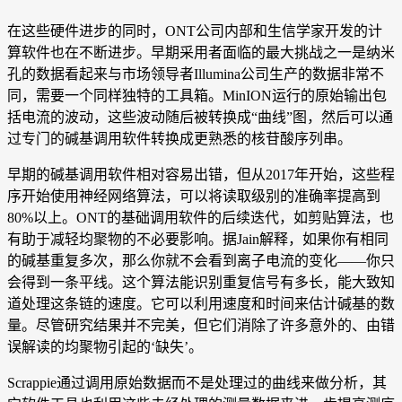
在这些硬件进步的同时，ONT公司内部和生信学家开发的计
算软件也在不断进步。早期采用者面临的最大挑战之一是纳米
孔的数据看起来与市场领导者Illumina公司生产的数据非常不
同，需要一个同样独特的工具箱。MinION运行的原始输出包
括电流的波动，这些波动随后被转换成“曲线”图，然后可以通
过专门的碱基调用软件转换成更熟悉的核苷酸序列串。
早期的碱基调用软件相对容易出错，但从2017年开始，这些程
序开始使用神经网络算法，可以将读取级别的准确率提高到
80%以上。ONT的基础调用软件的后续迭代，如剪贴算法，也
有助于减轻均聚物的不必要影响。据Jain解释，如果你有相同
的碱基重复多次，那么你就不会看到离子电流的变化——你只
会得到一条平线。这个算法能识别重复信号有多长，能大致知
道处理这条链的速度。它可以利用速度和时间来估计碱基的数
量。尽管研究结果并不完美，但它们消除了许多意外的、由错
误解读的均聚物引起的‘缺失’。
Scrappie通过调用原始数据而不是处理过的曲线来做分析，其