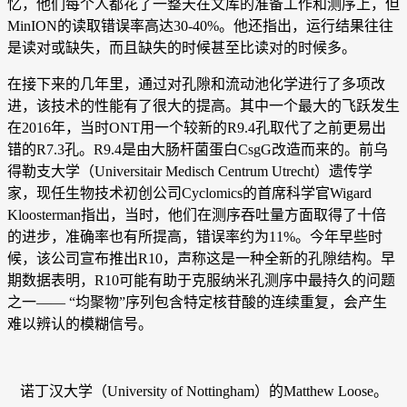
忆，他们每个人都花了一整天在文库的准备工作和测序上，但
MinION的读取错误率高达30-40%。他还指出，运行结果往往
是读对或缺失，而且缺失的时候甚至比读对的时候多。
在接下来的几年里，通过对孔隙和流动池化学进行了多项改
进，该技术的性能有了很大的提高。其中一个最大的飞跃发生
在2016年，当时ONT用一个较新的R9.4孔取代了之前更易出
错的R7.3孔。R9.4是由大肠杆菌蛋白CsgG改造而来的。前乌
得勒支大学（Universitair Medisch Centrum Utrecht）遗传学
家，现任生物技术初创公司Cyclomics的首席科学官Wigard
Kloosterman指出，当时，他们在测序吞吐量方面取得了十倍
的进步，准确率也有所提高，错误率约为11%。今年早些时
候，该公司宣布推出R10，声称这是一种全新的孔隙结构。早
期数据表明，R10可能有助于克服纳米孔测序中最持久的问题
之一—— “均聚物”序列包含特定核苷酸的连续重复，会产生
难以辨认的模糊信号。
诺丁汉大学（University of Nottingham）的Matthew Loose。