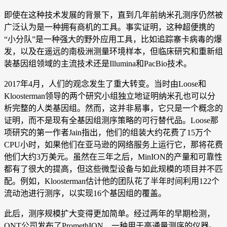
即使在这种技术发展的背景下，直到几年前纳米孔测序仍然被
广泛认为是一种拥有商机的工具。事实证明，这种超便携的
“小分队”是一种强大的野外应用工具，比如追踪寨卡病毒的爆
发，以及在遥远的南极洲测量环境样本，但临床研究和重新组
装基因组领域的主流技术还是Illumina和PacBio技术。
2017年4月，人们的观念发生了重大转变。当时由Loose和
Kloosterman领导的两个研究小组独立地证明纳米孔也可以分
析完整的人类基因组。然而，这并非易事，它只是一个概念的
证明，而不是现有全基因组测序策略的可行替代品。Loose那
项研究的第一作者Jain指出，他们的组装大约花费了15万个
CPU小时，如果他们在亚马逊的网络服务上运行它，那将花费
他们大约3万美元。虽然在三年之后，MinION的产量和可靠性
都有了很大的提高，但这些微型设备与如此规模的项目并不匹
配。例如，Kloosterman估计他的团队花了半年时间利用122个
流动池进行测序，以实现16个基因组的覆盖。
此后，测序规模扩大变得更加简单。经过两年的早期检测，
ONT公司发布了PromethION，一种用于高通量测序的仪器。