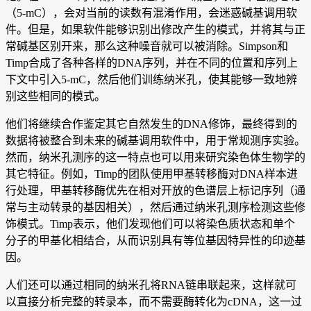
（5-mC），会对当前的读数有混淆作用，会迷惑碱基调用软
件。但是，如果软件能够识别出修改产生的模式，并将其与正
常碱基区别开来，那么这种噪音就可以被消除。Simpson和
Timp合成了各种各样的DNA序列，并在不同的位置和序列上
下文中引入5-mC，然后他们训练纳米孔，使其能够一致地辨
别这些相同的模式。
他们将继续合作鉴定其它自然发生的DNA修饰，最终得到的
数据将被整合到未来的碱基调用软件中，用于常规测序实验。
然而，纳米孔测序的这一特点也可以用来研究染色体生物学的
其它特征。例如，Timp的团队使用甲基转移酶对DNA样本进
行处理，甲基转移酶优先在相对开放的色谱层上标记序列（通
常与主动转录的基因相关），然后通过纳米孔测序检测这些修
饰模式。Timp表示，他们发现他们可以将染色质状态和单个
分子的甲基化相结合，从而识别具有等位基因特异性的印迹基
因。
人们还可以通过相同的纳米孔将RNA链串联起来，这样就可
以直接分析完整的转录本，而不需要酶转化为cDNA，这一过