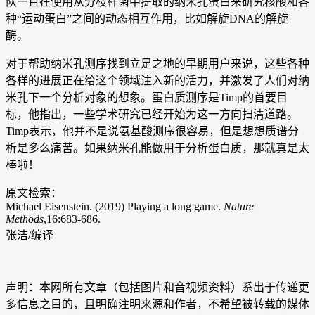
队一直在使用从分枝杆菌中提取的纳米孔蛋白来研究核酸和各
种“运动蛋白”之间的动态相互作用，比如解旋DNA的解旋
酶。
对于帮助纳米孔测序找到立足之地的早期用户来说，这些各种
各样的进展正在给这个领域注入新的活力，并激发了人们对纳
米孔下一个分析对象的想象。蛋白质测序是Timp的首要目
标，他指出，一些学术研究已经开始为这一方向扫清道路。
Timp表示，他并不是说氨基酸测序很容易，但是想想质谱分
析是多么痛苦。如果纳米孔能做用于分析蛋白质，那就真是太
棒啦！
原文检索：
Michael Eisenstein. (2019) Playing a long game.
Nature
Methods
,16:683-686.
张洁/编译
声明：本网所有文章（包括图片和音视频资料）系出于传递更
多信息之目的，且明确注明来源和作者，不希望被转载的媒体