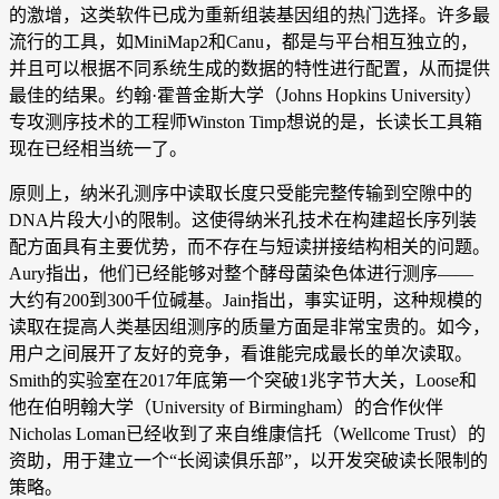
的激增，这类软件已成为重新组装基因组的热门选择。许多最
流行的工具，如MiniMap2和Canu，都是与平台相互独立的，
并且可以根据不同系统生成的数据的特性进行配置，从而提供
最佳的结果。约翰·霍普金斯大学（Johns Hopkins University）
专攻测序技术的工程师Winston Timp想说的是，长读长工具箱
现在已经相当统一了。
原则上，纳米孔测序中读取长度只受能完整传输到空隙中的
DNA片段大小的限制。这使得纳米孔技术在构建超长序列装
配方面具有主要优势，而不存在与短读拼接结构相关的问题。
Aury指出，他们已经能够对整个酵母菌染色体进行测序——
大约有200到300千位碱基。Jain指出，事实证明，这种规模的
读取在提高人类基因组测序的质量方面是非常宝贵的。如今，
用户之间展开了友好的竞争，看谁能完成最长的单次读取。
Smith的实验室在2017年底第一个突破1兆字节大关，Loose和
他在伯明翰大学（University of Birmingham）的合作伙伴
Nicholas Loman已经收到了来自维康信托（Wellcome Trust）的
资助，用于建立一个“长阅读俱乐部”，以开发突破读长限制的
策略。