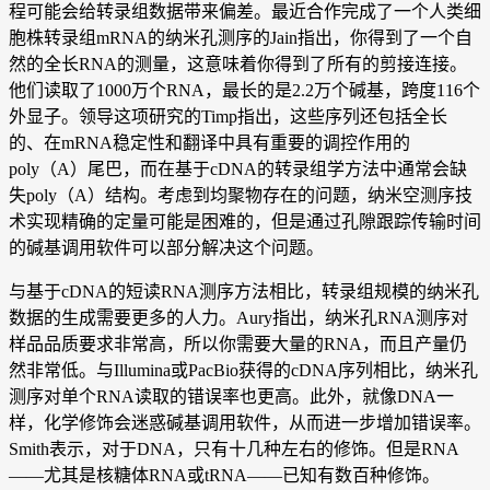
程可能会给转录组数据带来偏差。最近合作完成了一个人类细
胞株转录组mRNA的纳米孔测序的Jain指出，你得到了一个自
然的全长RNA的测量，这意味着你得到了所有的剪接连接。
他们读取了1000万个RNA，最长的是2.2万个碱基，跨度116个
外显子。领导这项研究的Timp指出，这些序列还包括全长
的、在mRNA稳定性和翻译中具有重要的调控作用的
poly（A）尾巴，而在基于cDNA的转录组学方法中通常会缺
失poly（A）结构。考虑到均聚物存在的问题，纳米空测序技
术实现精确的定量可能是困难的，但是通过孔隙跟踪传输时间
的碱基调用软件可以部分解决这个问题。
与基于cDNA的短读RNA测序方法相比，转录组规模的纳米孔
数据的生成需要更多的人力。Aury指出，纳米孔RNA测序对
样品品质要求非常高，所以你需要大量的RNA，而且产量仍
然非常低。与Illumina或PacBio获得的cDNA序列相比，纳米孔
测序对单个RNA读取的错误率也更高。此外，就像DNA一
样，化学修饰会迷惑碱基调用软件，从而进一步增加错误率。
Smith表示，对于DNA，只有十几种左右的修饰。但是RNA
——尤其是核糖体RNA或tRNA——已知有数百种修饰。