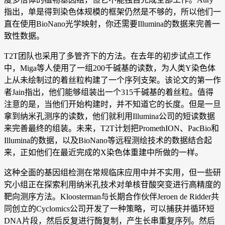
指出，单是得到染色体规模的框架仍然是不够的，所以他们一
直在使用BioNano光学映射，你还需要Illumina的数据来完善一
致性数据。
T2T团队也采用了多管齐下的方法。在去年的初步试点工作
中，Miga等人使用了一组200千碱基的读数，为人类Y染色体
上从未绘制过的着丝粒构建了一个序列支架。该论文的第一作
者Jain指出，他们能够组装出一个315千碱基的着丝粒。值得
注意的是，当他们开始构建时，并不知道它的长度。但是一旦
拿到纳米孔测序的读数，他们就利用Illumina公司的短读数据
来完善最终的组装。未来，T2T计划把PromethION、PacBio和
Illumina的数据，以及BioNano等远程测绘技术的数据结合起
来，正如他们在最近完成的X染色体重建中所做的一样。
这种全面的基因组检测在常规临床应用中并不实用，但一些研
究小组正在探索利用纳米孔技术对单核苷酸突变进行高精度的
靶向测序方法。Kloosterman与长期合作伙伴Jeroen de Ridder共
同创立的Cyclomics公司开发了一种策略，可以捕获并循环短
DNA片段，然后反复进行酶复制，产生长串重复序列。然后