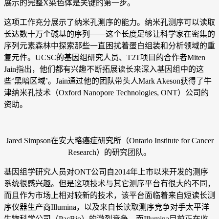
展示的完整X染色体是关键的第一步。
这项工作充分展示了纳米孔测序的能力。纳米孔测序可以读取
长达数十万个碱基的序列——这个长度足够让科学家在密集的
序列元素森林中探索那些一直困扰着蛋白组装和分析领域的重
复元件。UCSC的基因组研究人员、T2T项目的合作者Miten
Jain指出，他们都有兴趣不断拓展读长来深入基因组中的这
些‘黑暗区域’。Jain通过他的团队带头人Mark Akeson获得了牛
津纳米孔技术（Oxford Nanopore Technologies, ONT）公司的
资助。
Jared Simpson在安大略癌症研究所（Ontario Institute for Cancer
Research）的研究团队。
基因组学研究人员对ONT公司自2014年上市以来开发的测序
系统很感兴趣。但是这项技术与其它测序平台有很大的不同，
而且作为市场上相对较新的技术，该平台面临着来自短读长测
序仪器生产商Illumina，以及来自长读取测序竞争对手太平洋
生物科学公司（PacBio）的激烈竞争，而Illumina目前正在收