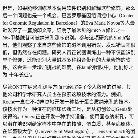
但是，如果能够训练基本调用软件识别和解释这些修饰，那么
后一个问题也是一个机会。巴塞罗那基因组调控中心（Center
for Genomic Regulation in Barcelona）的Eva Maria Novoa等人最
近发表了一篇预印文章，证明了最常见的mRNA修饰之一——
N6-甲基腺苷可被纳米孔测序识别。参与这项研究的Smith指
出，他们观察了来自这些修饰的碱基调用错误，发现错误率很
低，但仍然存在问题。研究人员正试图训练出一种不仅能识别
单个修饰，还能识别大量碱基多种组合带有的大量修饰的软
件。这会进一步增加挑战的难度。在Jain的团队中，他们称之
为‘十年长征’。
尽管ONT在纳米孔测序方面已经取得了令人敬畏的进展，其
他公司和学术研究人员也在探索这项技术的潜力。例如，
Roche一直在不动声息地开发一种基于蛋白质纳米孔的技术。
该技术作为一种潜在的临床诊断工具，是从初创公司Genia处
获得的。Ontera正在开发一种手持设备，使用固态纳米孔，可
以潜在地识别给定样本中存在的核酸、蛋白质，甚至病原体。
在华盛顿大学（University of Washington），Jens Gundlach的团