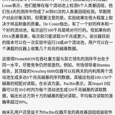
Loose表示，他们能够在每个流动池上检测6个人类基因组，他
们在4天的测序中完成了40到85次的人类基因组检测。早期用
户对此印象深刻，但需要注意的是，实验结果在很大程度上取
决于样品制备的质量。De Coster指出，有了一个好的样本和一
个好的流动池，每次运行100千兆是绝对可行的。但如果你的
DNA质量很差，每次就只能读取30千兆或更少。该仪器目前
的版本可以在一次实验中运行24或48个流动池，用户可以在一
个满载的仪器上收集几个兆兆的碱基数据。
这使得PromethION在吞吐量方面与其它领先的测序平台处于
同一水平，尽管竞争仍然很激烈。例如，市场领导者Illumina
报告，其顶级的NovaSeq 6000仪器可以在两天的内利用两个流
动池生成多达6个兆兆碱基的序列数据，其输出包括100-150个
碱基的短配对读取。在长读方面，PacBio表示，其Sequel II仪
器可以在30小时内为每个流动池生成320千兆碱基的读取数
据，输出长达万到十万的碱基的配对读取，平均每次读取的准
确率超过99%。
纳米孔用户还受益于为PacBio仪器开发的高效基因组组装软件