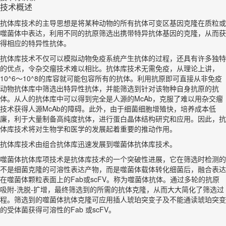
技术概述
抗体库技术的主导思想是将某种动物的所有抗体可变区基因克隆在质粒或
噬菌体中表达，利用不同的抗原筛选出携带特异抗体基因的克隆，从而获
得相应的特异性抗体。
抗体库技术不仅可以模拟动物免疫系统产生抗体的过程，还具有许多独特
的优点，令杂交瘤技术难以相比。抗体库技术无需免疫，从理论上讲，
10^6～10^8的库容就可能包容所有的抗体。利用抗原即可直接从非免疫
动物抗体库中筛选出特异性抗体，并能筛选到针对该物种自身抗原的抗
体。从人的抗体库中可以得到完全是人源的McAb，克服了难以用杂交瘤
技术获得人源McAb的障碍。此外，由于细菌细胞增殖快，培养成本低
廉，利于大量制备高纯度抗体，进行蛋白晶体结构研究和应用。因此，抗
体库技术将对生物学和医学的发展起着重要的推动作用。
抗体库技术由组合抗体库迅速发展到噬菌体抗体库技术。
噬菌体抗体库项技术是抗体库技术的一个突破性进展，它在筛选时检测的
不是细菌克隆的可溶性表达产物，而是噬菌体载体转化细菌后，融合表达
在噬菌体颗粒表面上的Fab或scFV。称为噬菌体抗体。通过多轮的抗原
吸附-洗脱-扩增，最终筛选到的所需的抗体克隆，从而大大简化了筛选过
程。筛选到的噬菌体抗体克隆可应用插人琥珀突变子及不能通读琥珀突变
的受体菌获得可溶性的Fab 或scFV。