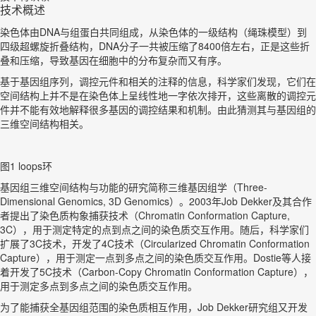
技术概述
染色体由DNA与组蛋白共同组成，从染色体的一级结构（绳珠模型）到
四级超螺旋折叠结构，DNA分子一共被压缩了8400倍左右，正是这些折
叠和压缩，导致基因在细胞中的分布复杂而又有序。
基于基因组序列，调控元件和相关的注释的信息，科学家们发现，它们在
空间结构上并不是在染色体上呈线性地一字依次排开，这些离散的调控元
件并不能有效地解释很多基因的调控结果和机制。由此猜测其与基因组的
三维空间结构相关。
图1 loops环
基因组三维空间结构与功能的研究简称三维基因组学（Three-
Dimensional Genomics, 3D Genomics）。2003年Job Dekker及其合作
者提出了染色质构象捕获技术（Chromatin Conformation Capture,
3C），用于测定特定的点到点之间的染色质交互作用。随后，科学家们
扩展了3C技术，开发了4C技术（Circularized Chromatin Conformation
Capture），用于测定一点到多点之间的染色质交互作用。Dostie等人接
着开发了5C技术（Carbon-Copy Chromatin Conformation Capture），
用于测定多点到多点之间的染色质交互作用。
为了能捕获全基因组范围的染色质相互作用，Job Dekker研究组又开发