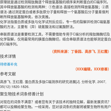
原理就是通过检测羧肽酶逐个释放氨基酸的顺序来判断蛋白的C端序列，
其中释放氨基酸的检测有两种：①色谱法-直接检测所释放氨基酸；②质
谱法-通过测定蛋白或者多肽原分子量和释放一个氨基酸后分子量差值判
断所释放氨基酸种类，依次类推。
化学法指蛋白质或多肽与化学试剂反应后，专一性的裂解并检测C端氨基
酸的方法，主要有（异）硫氰酸法和过氟酸酐法。
串联质谱法是重要检测工具，不需要借助专用于C端分析的羧肽酶酶切及
化学裂解，仅用最常用的胰蛋白酶酶切，结合串联质谱法也能够测定蛋白
的C端序列。
（资料来源：丁香园、高彦飞, 王红霞）
技术详情
待修善补充
（XXX编辑，XXX修善）
参考文献
高彦飞, 王红霞. 蛋白质及多肽C端测序的研究进展[J]. 分析化学, 2007,
35(12):1820-1826.
聚生物技术词条修善计划
对现在的词条不满意？或者您有关于该技术的独特见解，最新发展资讯？
都可以投稿给聚生物。一经采用，您对该词条的贡献将被聚生物所有用户