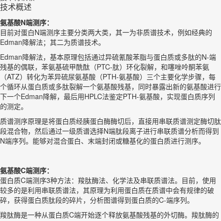
技术概述
氨基酸N端测序：
目前对蛋白N端测序主要分类两大类，其一为非质谱技术，例如经典的
Edman降解法；其二为质谱技术。
Edman降解法，基本原理包括通过异硫氰酸苯脂与蛋白质或多肽的N-端
残基的偶联，苯氨基硫甲酰酞（PTC-肽）环化裂解，和噻唑呤酮苯氨
（ATZ）转化为苯异硫尿氨基酸（PTH-氨基酸）三个主要化学步骤，每
个循环从蛋白质或多肽裂解一个氨基酸残基，同时暴露出新的氨基酸进行
下一个Edman降解，最后用HPLC法鉴定PTH-氨基酸，实现蛋白质序列
的测定。
质谱测序原理是将蛋白质经胰蛋白酶酶切后，直接用串联质谱测定酶切肽
段混合物，然后通过一级质谱选择N端肽段离子进行串联质谱分析而得到
N端序列。能够对混合蛋白、末端封闭或糖基化的蛋白质进行测序。
氨基酸C端测序：
蛋白质C端测序3种方法：羧肽酶法、化学法及串联质谱法。目前，使用
较多的是利用串联质谱法，其原理为利用蛋白质在质谱中会有规律的破
碎，获得蛋白质肽段的碎片，分析图谱得到蛋白质的C-端序列。
羧肽酶是一种从蛋白质C端开始逐个释放氨基酸残基的外切酶。羧肽酶的