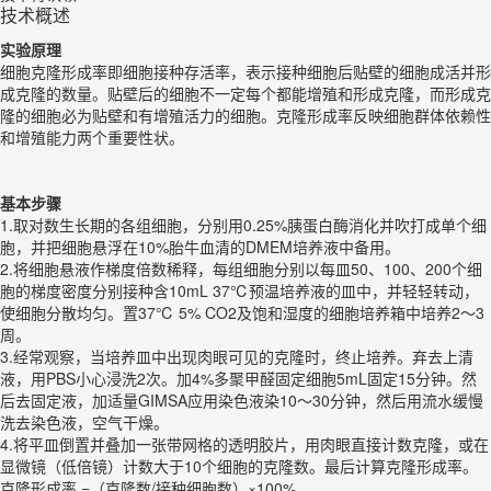
技术概述
实验原理
细胞克隆形成率即细胞接种存活率，表示接种细胞后贴壁的细胞成活并形
成克隆的数量。贴壁后的细胞不一定每个都能增殖和形成克隆，而形成克
隆的细胞必为贴壁和有增殖活力的细胞。克隆形成率反映细胞群体依赖性
和增殖能力两个重要性状。
基本步骤
1.取对数生长期的各组细胞，分别用0.25%胰蛋白酶消化并吹打成单个细
胞，并把细胞悬浮在10%胎牛血清的DMEM培养液中备用。
2.将细胞悬液作梯度倍数稀释，每组细胞分别以每皿50、100、200个细
胞的梯度密度分别接种含10mL 37℃预温培养液的皿中，并轻轻转动，
使细胞分散均匀。置37℃ 5% CO2及饱和湿度的细胞培养箱中培养2～3
周。
3.经常观察，当培养皿中出现肉眼可见的克隆时，终止培养。弃去上清
液，用PBS小心浸洗2次。加4%多聚甲醛固定细胞5mL固定15分钟。然
后去固定液，加适量GIMSA应用染色液染10～30分钟，然后用流水缓慢
洗去染色液，空气干燥。
4.将平皿倒置并叠加一张带网格的透明胶片，用肉眼直接计数克隆，或在
显微镜（低倍镜）计数大于10个细胞的克隆数。最后计算克隆形成率。
克隆形成率 =（克隆数/接种细胞数）×100%