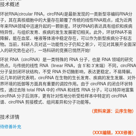
技术概述
环状RNA(circular RNA，circRNA)是最新发现的一类新型非编码RNA分
子，其在真核细胞中的大量存在颠覆了传统的线性RNA观点，成为近两
年来RNA领域中迅速升起的一颗新星。环状RNA的表达具有组织和疾病
特异性，与组织发育、疾病的发生发展密切相关。此外，环状RNA不易
降解，能在血浆、唾液等体液中稳定存在，可以作为新型疾病分子标志
物。当前，科研人员对这一功能性分子仍知之甚少，可见对其展开全面深
入的研究势在必行，一场科研的竞赛已悄然开始!
环状 RNA（circRNA）是一类特殊的 RNA 分子，也是 RNA 领域的研究
热点。与传统的线性 RNA（linear RNA，含 5’和 3’末端）不同，circRNA
分子呈封闭环状结构，不受 RNA 外切酶影响，表达更稳定，不易降解。
近几年的研究表明，circRNA 在生物的生长发育、疾病的发生发展、对外
界环境的抵御等方面具有重要的调控作用。由于 circRNA 的闭合环状特
性，通过去除 total RNA 中的 rRNA 和线性 RNA 分子，可以特异地富集
circRNA 分子后测序，更有针对性地分析受检样本中特定的 circRNA
谱、circRNA 剪接模式、组间差异和分子功能等。
（资料来源：云序生物）
技术详情
待修善补充
（XXX编辑，XXX修善）