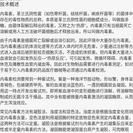
技术概述
内毒素，革兰氏阴性菌（如伤寒杆菌，结核杆菌，痢疾杆菌等）的菌体中
存在的毒性物质的总称，本质是革兰氏阴性菌的细胞壁成分，叫做脂多
糖，由菌体裂解后释出的毒素，又称之为“热原”。内毒素只有当细菌死亡
溶解或用人工方法破坏菌细胞后才释放出来，所以叫做内毒素。
由于内毒素是细菌死亡裂解或自溶引起的，因此环境中大量存在内毒素。
当内毒素通过机体消化道等方式进入体内时并无危害，少量通过注射等方
式进入血液后被肝脏枯否细胞灭活，不造成机体损害。但内毒素大量进入
血液就会引起发热反应—“热原反应”，可引起发热、微循环障碍、内毒素
休克及播散性血管内凝血等。因此对生物制品需要进行内毒素测定，如对
于易于引入内毒素的药品医疗器械等必须通过内毒素检测。
内毒素检测要用到一种鲎试剂。鲎是一种海洋节肢动物，形似蟹，身体呈
青褐色，包被硬质甲壳。鲎的血液是淡蓝色的，一遇到细菌就会凝固。利
用这一特点开发出鲎试剂，即将鲎血液中的变形细胞进行溶解，将溶解物
制成的无菌冷冻干燥品，其中含有能被微量内毒素激活的凝固酶原，从而
产生浑浊效应。
常见内毒素方法有凝胶法、浊度法和显色法。浊度法是根据浊度变化而测
定内毒素含量，显色法是利用凝固酶的特定底物显色来测定内毒素含量，
这两种方法可以定量。凝胶法是根据鲎试剂与内毒素产生的凝集反应来定
性或半定量内毒素的方法。凝固酶能使凝固蛋白原产生凝胶，可肉眼观