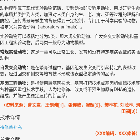
动物模型属于现代实验动物范畴，实验动物即实验用动物，用以研究生命
的本质并类推到人类，加深对人类自身的生、老、病、死等过程的理解和
防控。遗传背景与微生物背景得到一定控制，专门用于科学实验的动物，
被定义为实验动物（laboratory animals）。
实验动物可以概括地分为3类，即常规实验动物、自发突变实验动物和基
因工程实验动物，后两类一般称为动物模型。
常规实验动物：
这是一类可以正常生长、发育和没有特定疾病表型的实验
动物。
自发突变动物：
是在繁育过程中，基因组发生突变而引起特定的表型改
变，经过回交和侧交等培育技术形成该表型稳定遗传的品系。
基因工程动物：
是指使用转基因技术、基因打靶技术或基因组编辑技术等
各种基因重组技术手段，人为地修饰、改变或干预生物原有DNA的遗传
组成，并能产生稳定遗传的新品系。
（资料来源：曹文宣，王剑伟[1]、张连峰，崔韶[2]、樊林花, 刘茂林, 刘
田福[3]）
技术详情
待修善补充
（XXX编辑，XXX修善）
参考文献