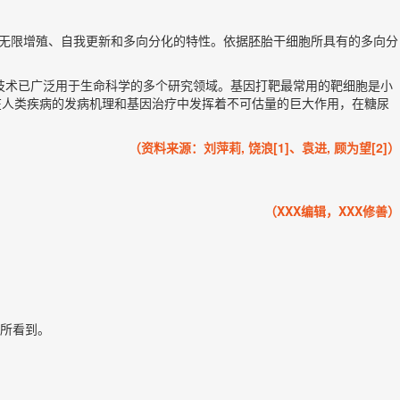
体外培养无限增殖、自我更新和多向分化的特性。依据胚胎干细胞所具有的多向分
该技术已广泛用于生命科学的多个研究领域。基因打靶最常用的靶细胞是小
物模型在人类疾病的发病机理和基因治疗中发挥着不可估量的巨大作用，在糖尿
（资料来源：刘萍莉, 饶浪[1]、袁进, 顾为望[2]）
（XXX编辑，XXX修善）
所看到。