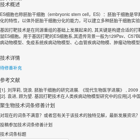
技术概述
ES细胞也称胚胎干细胞（embryonic stem cell，ES）：
化的特性，以体外胚胎干细胞分化的能力，可以建立多种胚胎干细胞实验
基因打靶技术是在同源重组的基础上发展起来的, 其关键是构建合适的打
鼠ES细胞。用于基因打靶的ES细胞系,其遗传背景一般为129Psv、C
病动物模型、免疫系统疾病动物模型、心血管疾病动物模、肿瘤动物模型
技术详情
待修善补充
参考文献
[1]. 刘萍莉, 饶浪. 胚胎干细胞的研究进展. 《现代生物医学进展》 , 2009 , 12 
[2]. 袁进, 顾为望. 基因打靶技术在人类疾病动物模型研究中的应用[J].中国比较
聚生物技术词条修善计划
对现在的词条不满意？或者您有关于该技术的独特见解，最新发展资讯？
投稿参加技术词条修善计划
技术词条标题