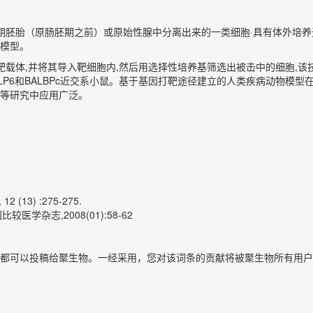
胚胎干细胞是早期胚胎（原肠胚期之前）或原始性腺中分离出来的一类细胞·具有
模型。
靶载体,并将其导入靶细胞内,然后用选择性培养基筛选出被击中的细胞,
57BLP6和BALBPc近交系小鼠。基于基因打靶途径建立的人类疾病动
等研究中应用广泛。
(13) :275-275.
医学杂志,2008(01):58-62
都可以投稿给聚生物。一经采用，您对该词条的贡献将被聚生物所有用户