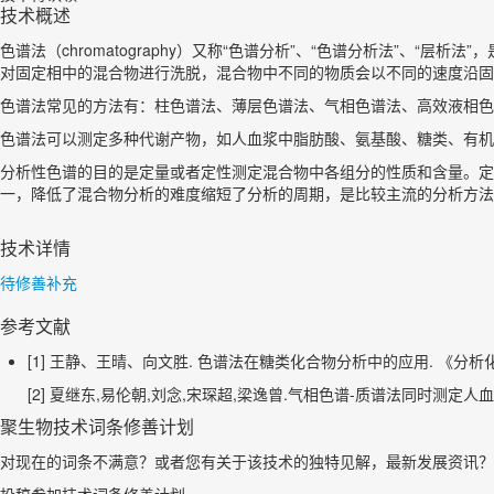
技术概述
色谱法（chromatography）又称“色谱分析”、“色谱分析法”
对固定相中的混合物进行洗脱，混合物中不同的物质会以不同的速度沿固
色谱法常见的方法有：柱色谱法、薄层色谱法、气相色谱法、高效液相色
色谱法可以测定多种代谢产物，如人血浆中脂肪酸、氨基酸、糖类、有机
分析性色谱的目的是定量或者定性测定混合物中各组分的性质和含量。定
一，降低了混合物分析的难度缩短了分析的周期，是比较主流的分析方法
技术详情
待修善补充
参考文献
[1] 王静、王晴、向文胜. 色谱法在糖类化合物分析中的应用. 《分析化学》, 20
[2] 夏继东,易伦朝,刘念,宋琛超,梁逸曾.气相色谱-质谱法同时测定人血浆中多
聚生物技术词条修善计划
对现在的词条不满意？或者您有关于该技术的独特见解，最新发展资讯？