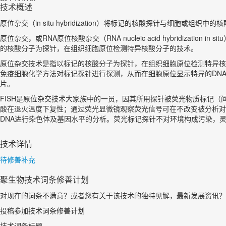
技术概述
原位杂交（in situ hybridization）将标记的核酸探针与细胞
原位杂交，或RNA原位核酸杂交（RNA nucleic acid hybridization in situ
的核酸分子为探针，在组织细胞原位检测特异核酸分子的技术。
原位杂交技术是指以标记的核酸分子为探针，在组织细胞原位检测特异核
免疫细胞化学方法对标记探针进行探测，从而在细胞原位显示特异的DNA或
片。
FISH是原位杂交技术大家族中的一员，因其所用探针被荧光物质标记（
酸在退火温度下复性；通过荧光显微镜观察荧光信号可在不改变被分析对
DNA进行染色体及基因水平的分析。荧光标记探针不对环境构成污染，
技术详情
待修善补充
聚生物技术词条修善计划
对现在的词条不满意？或者您有关于该技术的独特见解，最新发展资讯？
投稿参加技术词条修善计划
技术词条标题