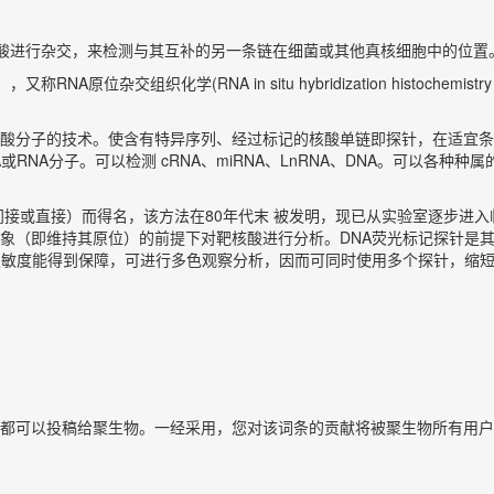
或组织中的核酸进行杂交，来检测与其互补的另一条链在细菌或其他真核细胞中的位置
），又称RNA原位杂交组织化学(RNA in situ hybridization histochemist
酸分子的技术。使含有特异序列、经过标记的核酸单链即探针，在适宜条
RNA分子。可以检测 cRNA、miRNA、LnRNA、DNA。可以各
间接或直接）而得名，该方法在80年代末 被发明，现已从实验室逐步进
象（即维持其原位）的前提下对靶核酸进行分析。DNA荧光标记探针是
灵敏度能得到保障，可进行多色观察分析，因而可同时使用多个探针，缩
都可以投稿给聚生物。一经采用，您对该词条的贡献将被聚生物所有用户