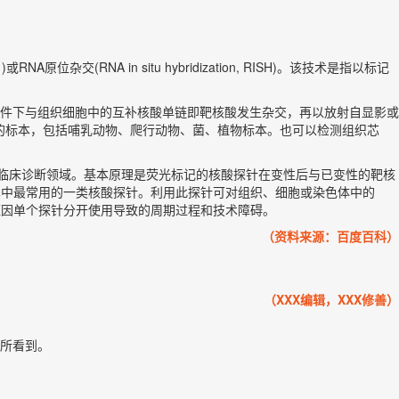
。
ry )或RNA原位杂交(RNA in situ hybridization, RISH)。该技术是指以标记
件下与组织细胞中的互补核酸单链即靶核酸发生杂交，再以放射自显影或
种种属的标本，包括哺乳动物、爬行动物、菌、植物标本。也可以检测组织芯
入临床诊断领域。基本原理是荧光标记的核酸探针在变性后与已变性的靶核
其中最常用的一类核酸探针。利用此探针可对组织、细胞或染色体中的
短因单个探针分开使用导致的周期过程和技术障碍。
（资料来源：百度百科）
（XXX编辑，XXX修善）
所看到。