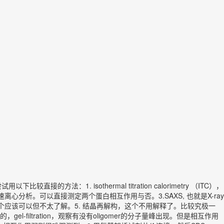
方法：1. isothermal titration calorimetry （ITC），
离心分析。可以直接测定两个蛋白相互作用与否。3.SAXS, 也就是X-ray
这个应该可以但不太了解。5. 结晶再解构，这个不用解释了。比较究极一
gel-filtration，观察有没有oligomer的分子量峰出现。但是相互作用