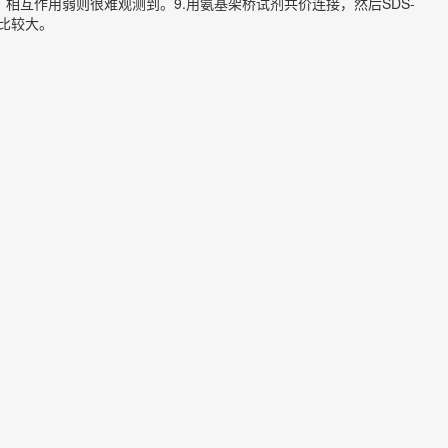
同上，相互作用弱则很难观测到。9.用氨基架桥试剂共价连接，然后SDS-
度比较大。