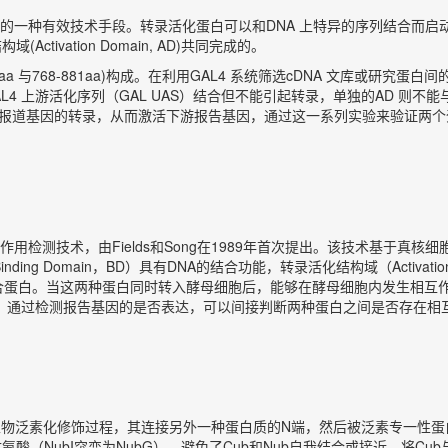
一种有效技术手段。转录活化蛋白可以和DNA 上特异的序列结合而启动
Activation Domain, AD)共同完成的。
147aa 与768-881aa)构成。在利用GAL4 系统筛选cDNA 文库或
 上游活化序列（GAL UAS）结合但不能引起转录，单独的AD 则不能与G
并且引起报道基因的转录，从而激活下游报告基因，通过这一系列实验来验证两
测技术，由Fields和Song在1989年首次提出。该技术基于真核细
ing Domain，BD）具有DNA的结合功能，转录活化结构域（Activa
融合蛋白。当这两种蛋白同时转入酵母细胞后，能够在酵母细胞内发生相互
表达。通过检测报告基因的是否表达，可以间接判断两种蛋白之间是否存在相
子参与到生物泛素化修饰过程，其连接另外一种蛋白质的N端，然后被泛素专一
（NubI突变为NubG），避免了Cub和Nub自我结合或接近。将Cub与Le