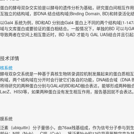
蛋白的酵母双杂交实验是以酵母的遗传分析为基础，研究蛋白间相互作用的
互独立的结构域，即DNA 结合结构域(Binding Domain, BD)和转录活化结构域(
以Gal4 系统为例，BD和AD 分别由Gal4 蛋白上不同的两个结构域(1-
域与文库蛋白或要验证的蛋白相结合。一般情况下，单独的BD 可以与GAL4
导致两者在空间上相互靠近时，BD 与AD 才能与 GAL UAS结合
技术详情
核系统
酵母双杂交系统是一种基于真核生物转录调控机制发展起来的蛋白质相互作用检
构域，两个结构域在分开时会行驶它们各自的功能，DNA结合域（DNA Bind
将待研究的两种蛋白分别与GAL4的BD和AD融合表达，能够形成两种
LacZ、HIS3等，如果两种蛋白没有发生相互作用，报告基因就不会
膜系统
泛素（ubiquitin）分子量很小，由76aa残基组成，作为信号分
部分：N端（Nub），C端（Cub）。将泛素Nub的13位异亮氨酸突变为甘氨酸