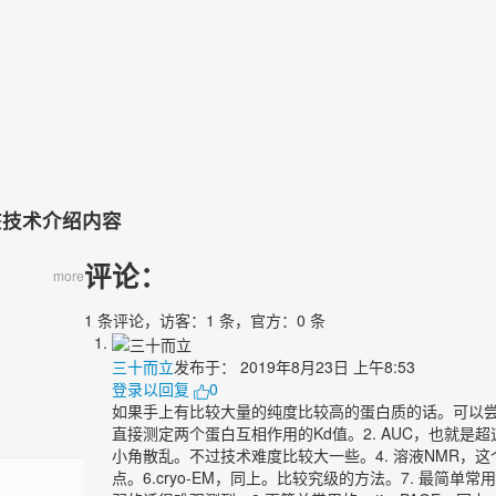
）
该技术介绍内容
评论：
more
1 条评论，访客：1 条，官方：0 条
三十而立
发布于：
2019年8月23日 上午8:53
登录以回复
0
如果手上有比较大量的纯度比较高的蛋白质的话。可以尝试用以下比较直接的
直接测定两个蛋白互相作用的Kd值。2. AUC，也就是超速
小角散乱。不过技术难度比较大一些。4. 溶液NMR，
点。6.cryo-EM，同上。比较究级的方法。7. 最简单常用的，