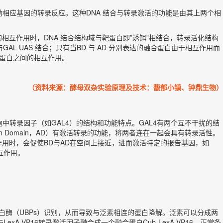
相应基因的转录反应。这种DNA 结合与转录激活的功能是由其上两个相
研究蛋白间的相互作用时，DNA 结合结构域与靶蛋白即”诱饵”相结合，转录活化结构
AL UAS 结合；只有当BD 与 AD 分别表达的融合蛋白由于相互作用而
个蛋白之间的相互作用。
（资料来源：酵母双杂实验原理及技术：馥郁小镇、钟鼎生物）
胞中转录因子（如GAL4）的结构和功能特点。GAL4有两个互不干扰的结
tion Domain，AD）有激活转录的功能，将两者连在一起会具有转录活性。
作用时，会促使BD与AD在空间上接近，进而激活特定的报告基因，如
互作用。
性蛋白酶（UBPs）识别，从而导致与泛素相连的蛋白降解。泛素可以分成两
xA-VP16转录激活因子融合成一个融合蛋白Cub-LexA-VP16。正常条