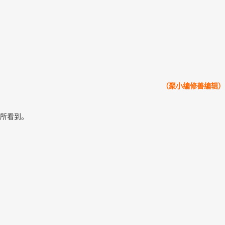
（聚小编
修善
编辑）
所看到。