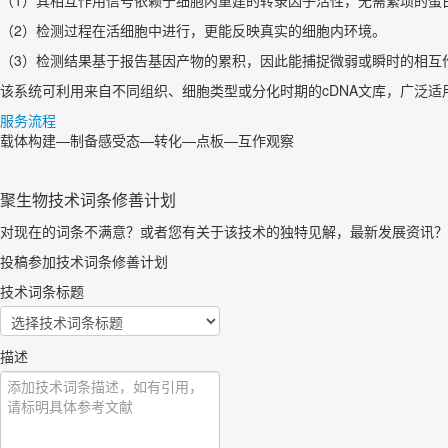
（1）其相互作用信号依赖于细胞内重建的转录因子活性，无需繁琐的蛋
（2）检测过程在活细胞中进行，更能反映真实的细胞内环境。
（3）检测结果基于报告基因产物的累积，因此能捕捉微弱或瞬时的相互
该系统可利用来自不同组织、细胞类型或分化时期的cDNA文库，广泛
服务流程
载体构建—制备感受态—转化—点板—互作观察
聚生物技术词条修善计划
对现在的词条不满意？或者您有关于该技术的独特见解，最新发展资讯？
投稿参加技术词条修善计划
技术词条标题
描述