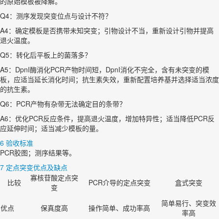
的原始模板被降解。
Q4：测序发现突变位点与设计不符？
A4：确定模板是否携带未知突变；引物设计不当，重新设计引物并提高
退火温度。
Q5：转化后平板上的菌落多？
A5：DpnI酶消化PCR产物时间短，DpnI消化不完全，含有未突变的模
板，应适当延长消化时间；抗生素失效，重新配置培养基并选择适当浓度
的抗生素。
Q6：PCR产物有杂带无法确定目的条带？
A6：优化PCR反应条件，提高退火温度，增加特异性；适当降低PCR反
应延伸时间；适当减少模板的量。
6 验收标准
PCR胶图；测序结果等。
7 定点突变优点及缺点
寡核苷酸定点突
比较
PCR介导的定点突变
盒式突变
变
简单易行、突变效
优点
保真度高
操作简单、成功率高
率高