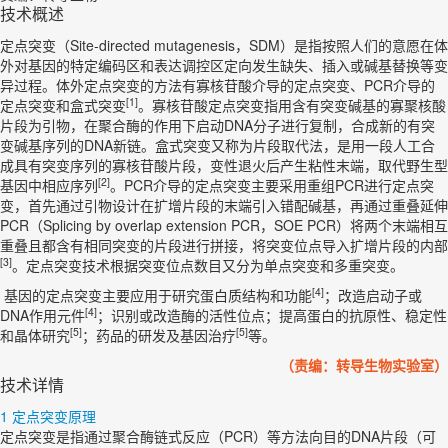
技术概述
定点突变（Site-directed mutagenesis，SDM）是指按照人们的意愿在体
外对基因的特定编码区和表达调控区定向发生缺失、插入或碱基替换等变
异过程。体外定点突变的方法有寡核苷酸介导的定点突变、PCR介导的
[1]
定点突变和盒式突变
。寡核苷酸定点突变指用含有突变碱基的寡聚核酸
片段为引物，在聚合酶的作用下启动DNA分子进行复制，合成新的有突
变碱基序列的DNA新链。盒式突变又称为片段取代法，是用一段人工合
成具有突变序列的寡核苷酸片段，变性退火后产生粘性末端，取代野生型
[2]
基因中相应序列
。PCR介导的定点突变主要采用重组PCR进行定点突
变，首先通过引物设计在扩增片段的末端引入错配碱基，再通过重叠延伸
PCR（Splicing by overlap extension PCR，SOE PCR）将两个末端相互
重叠且都含有相同突变的片段进行拼接，将突变位点导入扩增片段的内部
[3]
。定点突变技术根据突变位点数目又分为单点突变和多重突变。
[4]
基因的定点突变主要应用于研究蛋白质结构和功能
；改造启动子或
[4]
DNA作用元件
；识别或改造酶的活性位点；提高蛋白的抗原性、稳定性
[5]
[5]
和晶体研究
；药品的研发及基因治疗
等。
（责编：转导生物实验室）
技术详情
1 定点突变原理
定点突变是指通过聚合酶链式反应（PCR）等方法向目的DNA片段（可