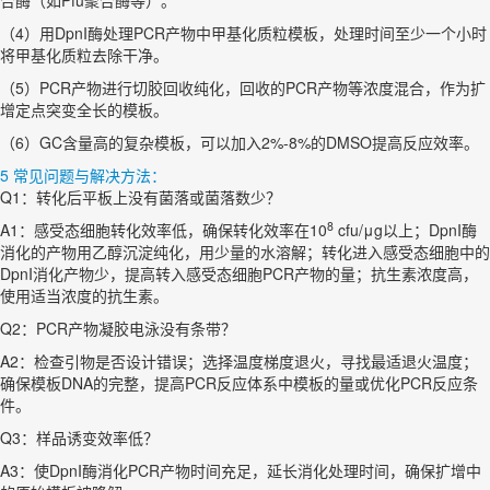
合酶（如Pfu聚合酶等）。
（4）用DpnI酶处理PCR产物中甲基化质粒模板，处理时间至少一个小时
将甲基化质粒去除干净。
（5）PCR产物进行切胶回收纯化，回收的PCR产物等浓度混合，作为扩
增定点突变全长的模板。
（6）GC含量高的复杂模板，可以加入2%-8%的DMSO提高反应效率。
5 常见问题与解决方法：
Q1：转化后平板上没有菌落或菌落数少？
8
A1：感受态细胞转化效率低，确保转化效率在10
cfu/μg以上；DpnI酶
消化的产物用乙醇沉淀纯化，用少量的水溶解；转化进入感受态细胞中的
DpnI消化产物少，提高转入感受态细胞PCR产物的量；抗生素浓度高，
使用适当浓度的抗生素。
Q2：PCR产物凝胶电泳没有条带？
A2：检查引物是否设计错误；选择温度梯度退火，寻找最适退火温度；
确保模板DNA的完整，提高PCR反应体系中模板的量或优化PCR反应条
件。
Q3：样品诱变效率低？
A3：使DpnI酶消化PCR产物时间充足，延长消化处理时间，确保扩增中