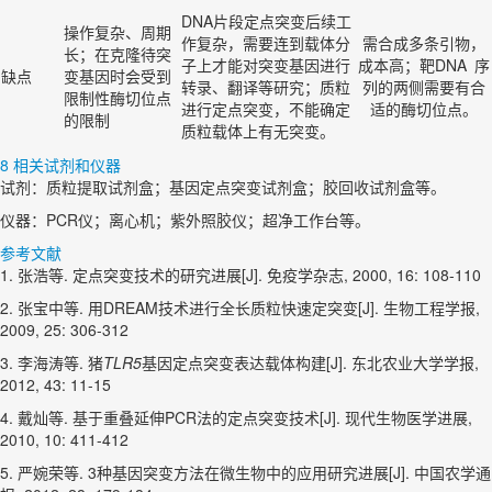
DNA片段定点突变后续工
操作复杂、周期
作复杂，需要连到载体分
需合成多条引物，
长；在克隆待突
子上才能对突变基因进行
成本高；靶DNA 序
缺点
变基因时会受到
转录、翻译等研究；质粒
列的两侧需要有合
限制性酶切位点
进行定点突变，不能确定
适的酶切位点。
的限制
质粒载体上有无突变。
8 相关试剂和仪器
试剂：质粒提取试剂盒；基因定点突变试剂盒；胶回收试剂盒等。
仪器：PCR仪；离心机；紫外照胶仪；超净工作台等。
参考文献
1. 张浩等. 定点突变技术的研究进展[J]. 免疫学杂志, 2000, 16: 108-110
2. 张宝中等. 用DREAM技术进行全长质粒快速定突变[J]. 生物工程学报,
2009, 25: 306-312
3. 李海涛等. 猪
TLR5
基因定点突变表达载体构建[J]. 东北农业大学学报,
2012, 43: 11-15
4. 戴灿等. 基于重叠延伸PCR法的定点突变技术[J]. 现代生物医学进展,
2010, 10: 411-412
5. 严婉荣等. 3种基因突变方法在微生物中的应用研究进展[J]. 中国农学通