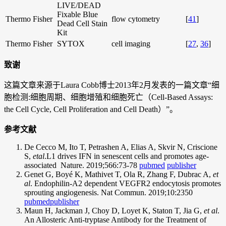
LIVE/DEAD
Fixable Blue
Thermo Fisher
flow cytometry
[
41
]
Dead Cell Stain
Kit
Thermo Fisher
SYTOX
cell imaging
[
27
,
36
]
致谢
这篇文章来源于Laura Cobb博士2013年2月发表的一篇文章“细
胞检测:细胞周期、细胞增殖和细胞死亡（Cell-Based Assays:
the Cell Cycle, Cell Proliferation and Cell Death）”。
参考文献
De Cecco M, Ito T, Petrashen A, Elias A, Skvir N, Criscione
S,
etal
.L1 drives IFN in senescent cells and promotes age-
associated Nature. 2019;566:73-78
pubmed
publisher
Genet G, Boyé K, Mathivet T, Ola R, Zhang F, Dubrac A,
et
al
. Endophilin-A2 dependent VEGFR2 endocytosis promotes
sprouting angiogenesis. Nat Commun. 2019;10:2350
pubmed
publisher
Maun H, Jackman J, Choy D, Loyet K, Staton T, Jia G,
et al
.
An Allosteric Anti-tryptase Antibody for the Treatment of