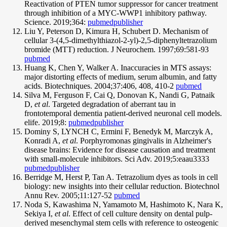
Reactivation of PTEN tumor suppressor for cancer treatment
through inhibition of a MYC-WWP1 inhibitory pathway.
Science. 2019;364:
pubmed
publisher
Liu Y, Peterson D, Kimura H, Schubert D. Mechanism of
cellular 3-(4,5-dimethylthiazol-2-yl)-2,5-diphenyltetrazolium
bromide (MTT) reduction. J Neurochem. 1997;69:581-93
pubmed
Huang K, Chen Y, Walker A. Inaccuracies in MTS assays:
major distorting effects of medium, serum albumin, and fatty
acids. Biotechniques. 2004;37:406, 408, 410-2
pubmed
Silva M, Ferguson F, Cai Q, Donovan K, Nandi G, Patnaik
D,
et al
. Targeted degradation of aberrant tau in
frontotemporal dementia patient-derived neuronal cell models.
elife. 2019;8:
pubmed
publisher
Dominy S, LYNCH C, Ermini F, Benedyk M, Marczyk A,
Konradi A,
et al
. Porphyromonas gingivalis in Alzheimer's
disease brains: Evidence for disease causation and treatment
with small-molecule inhibitors. Sci Adv. 2019;5:eaau3333
pubmed
publisher
Berridge M, Herst P, Tan A. Tetrazolium dyes as tools in cell
biology: new insights into their cellular reduction. Biotechnol
Annu Rev. 2005;11:127-52
pubmed
Noda S, Kawashima N, Yamamoto M, Hashimoto K, Nara K,
Sekiya I,
et al
. Effect of cell culture density on dental pulp-
derived mesenchymal stem cells with reference to osteogenic