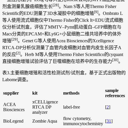
[28]
剂盒测量乳腺癌细胞生长
。Nam S等人用Thermo Fisher
[9]
Scientific的EDU测量了3D水凝胶中的细胞增殖
。Ombrato L
等人使用流式细胞仪中Thermo Fisher的Click It+EDU流式细胞
仪分析试剂盒，评估了MMTV–Pymt肌动蛋白–GFP细胞在与
Macs分类的EPCAM+和Ly6G+小鼠细胞二维共培养中的体外
[29]
增殖
。Genet G等人使用Acea Biosciences的Xcelligence
RTCA-DP分析仪测量了血管内皮细胞对血管内皮生长因子A
[2]
的反应
。Herb M等人使用Thermo Fisher Scientifico的cyquant
[30]
直接细胞增殖试验评估了巨噬细胞在培养中的生存能力
。
表3.主要细胞增殖和活性检测试剂/试剂盒，基于正式出版物的
Labome调查。
sample
supplier
kit
methods
references
xCELLigence
ACEA
RTCA DP
label-free
[
2
]
Biosciences
analyzer
flow cytometry,
BioLegend
Zombie Aqua
[
31
]
immunocytochemistry