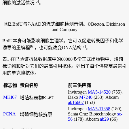
[5]
细胞的激活情况
。
图2.BrdU与7-AAD的流式细胞检测示例。©Becton, Dickinson
and Company
BrdU本身可能影响细胞生理学。它可以促进转录因子和化学
[6]
[
7]
诱导的重编程
，也可能改变DNA结构
。
表1 在已验证抗体数据库中的60000多份正式出版物中，增殖
标记物和针对它们的最高引用抗体。列出了每个供应商最常引
用的单克隆抗体。
标志物
蛋白名称
前三供应商
Invitrogen
MA5-14520
(755),
MKI67
Dako
M7240
(253), Abcam
增殖标志物Ki-67
ab16667
(153)
Invitrogen
MA5-11358
(180),
PCNA
Santa Cruz Biotechnology
sc-
增殖细胞核抗原
56
(178), Abcam
ab29
(66)