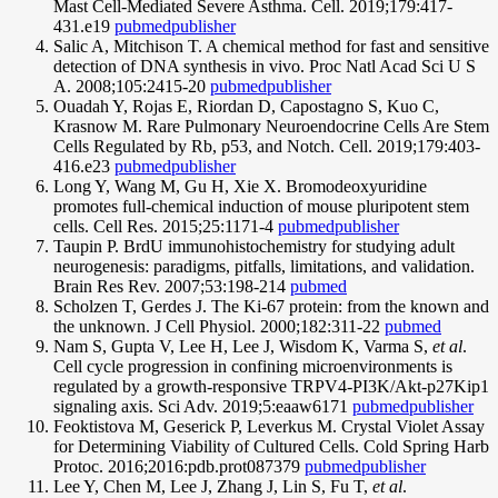
Mast Cell-Mediated Severe Asthma. Cell. 2019;179:417-
431.e19
pubmed
publisher
Salic A, Mitchison T. A chemical method for fast and sensitive
detection of DNA synthesis in vivo. Proc Natl Acad Sci U S
A. 2008;105:2415-20
pubmed
publisher
Ouadah Y, Rojas E, Riordan D, Capostagno S, Kuo C,
Krasnow M. Rare Pulmonary Neuroendocrine Cells Are Stem
Cells Regulated by Rb, p53, and Notch. Cell. 2019;179:403-
416.e23
pubmed
publisher
Long Y, Wang M, Gu H, Xie X. Bromodeoxyuridine
promotes full-chemical induction of mouse pluripotent stem
cells. Cell Res. 2015;25:1171-4
pubmed
publisher
Taupin P. BrdU immunohistochemistry for studying adult
neurogenesis: paradigms, pitfalls, limitations, and validation.
Brain Res Rev. 2007;53:198-214
pubmed
Scholzen T, Gerdes J. The Ki-67 protein: from the known and
the unknown. J Cell Physiol. 2000;182:311-22
pubmed
Nam S, Gupta V, Lee H, Lee J, Wisdom K, Varma S,
et al
.
Cell cycle progression in confining microenvironments is
regulated by a growth-responsive TRPV4-PI3K/Akt-p27Kip1
signaling axis. Sci Adv. 2019;5:eaaw6171
pubmed
publisher
Feoktistova M, Geserick P, Leverkus M. Crystal Violet Assay
for Determining Viability of Cultured Cells. Cold Spring Harb
Protoc. 2016;2016:pdb.prot087379
pubmed
publisher
Lee Y, Chen M, Lee J, Zhang J, Lin S, Fu T,
et al
.