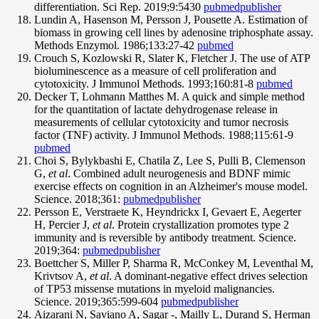
differentiation. Sci Rep. 2019;9:5430
pubmed
publisher
Lundin A, Hasenson M, Persson J, Pousette A. Estimation of
biomass in growing cell lines by adenosine triphosphate assay.
Methods Enzymol. 1986;133:27-42
pubmed
Crouch S, Kozlowski R, Slater K, Fletcher J. The use of ATP
bioluminescence as a measure of cell proliferation and
cytotoxicity. J Immunol Methods. 1993;160:81-8
pubmed
Decker T, Lohmann Matthes M. A quick and simple method
for the quantitation of lactate dehydrogenase release in
measurements of cellular cytotoxicity and tumor necrosis
factor (TNF) activity. J Immunol Methods. 1988;115:61-9
pubmed
Choi S, Bylykbashi E, Chatila Z, Lee S, Pulli B, Clemenson
G,
et al
. Combined adult neurogenesis and BDNF mimic
exercise effects on cognition in an Alzheimer's mouse model.
Science. 2018;361:
pubmed
publisher
Persson E, Verstraete K, Heyndrickx I, Gevaert E, Aegerter
H, Percier J,
et al
. Protein crystallization promotes type 2
immunity and is reversible by antibody treatment. Science.
2019;364:
pubmed
publisher
Boettcher S, Miller P, Sharma R, McConkey M, Leventhal M,
Krivtsov A,
et al
. A dominant-negative effect drives selection
of TP53 missense mutations in myeloid malignancies.
Science. 2019;365:599-604
pubmed
publisher
Aizarani N, Saviano A, Sagar -, Mailly L, Durand S, Herman