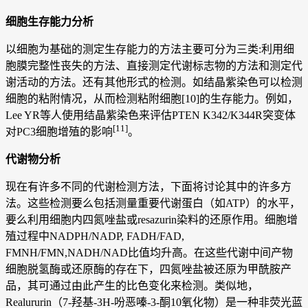
细胞生存能力分析
以细胞为基础的测定生存能力的方法主要可分为三类:利用细
胞膜完整性丧失的方法、直接测定代谢标志物的方法和测定代
谢活动的方法。还有其他形式的检测。如结晶紫染色可以检测
细胞的粘附情况，从而检测粘附细胞[10]的生存能力。例如，
Lee YR等人使用结晶紫染色来评估PTEN K342/K344R突变体
[11]
对PC3细胞增殖的影响
。
代谢物分析
现在有许多不同的代谢检测方法，下面将讨论其中的许多方
法。这些检测要么包括测量重要代谢蛋白（如ATP）的水平，
要么利用细胞内四氮唑盐或resazurin染料的还原作用。细胞增
殖过程中NADPH/NADP, FADH/FAD,
FMNH/FMN,NADH/NAD比值均升高。在这些代谢中间产物
细胞脱氢酶或还原酶的存在下，四氮唑盐被还原为甲酰胺产
品，其可通过由此产生的比色变化来检测。类似地，
Realururin（7-羟基-3H-吩恶嗪-3-酮10氧化物）是一种非荧光蓝