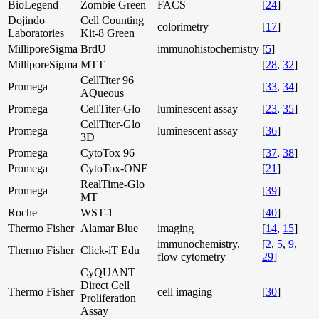
BioLegend
Zombie Green
FACS
[
24
]
Dojindo
Cell Counting
colorimetry
[
17
]
Laboratories
Kit-8 Green
MilliporeSigma
BrdU
immunohistochemistry
[
5
]
MilliporeSigma
MTT
[
28
,
32
]
CellTiter 96
Promega
[
33
,
34
]
AQueous
Promega
CellTiter-Glo
luminescent assay
[
23
,
35
]
CellTiter-Glo
Promega
luminescent assay
[
36
]
3D
Promega
CytoTox 96
[
37
,
38
]
Promega
CytoTox-ONE
[
21
]
RealTime-Glo
Promega
[
39
]
MT
Roche
WST-1
[
40
]
Thermo Fisher
Alamar Blue
imaging
[
14
,
15
]
immunochemistry,
[
2
,
5
,
9
,
Thermo Fisher
Click-iT Edu
flow cytometry
29
]
CyQUANT
Direct Cell
Thermo Fisher
cell imaging
[
30
]
Proliferation
Assay