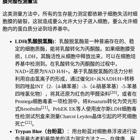
膜完整性测量法
这类测量方法中，所有的生存能力测定都依赖于细胞失活时细
胞膜的破裂，这就造成要么允许大分子进入细胞，要么允许细
胞内的蛋白质分泌到培养基中。
LDH(乳酸脱氢酶)
：乳酸脱氢酶是一种普遍存在的、稳
定的细胞质酶，能将乳酸转化为丙酮酸。如果细胞膜受
损，LDH，其酶活性从细胞中释放出来，可以在细胞培
养基中检测到。在乳酸转化为丙酮酸的过程中，
NAD+还原为NAD H/H+。基于乳酸脱氢酶的活力分析
利用自由氢离子的形成，通过催化H+从NADH/H+转移
到四唑盐INT（2-（4-碘苯基）-3-（4-硝基苯基）-5-苯基
[20]
四唑氯化物），将其还原为红色的甲醛染料
，或者在
Promega细胞毒素一项检测中，将Resazurin转化为荧光形
[21]
式Resofrufin
。PelsEK EK等人使用皮尔斯LDH细胞毒
性检测试剂盒来测量Charcot Leyden晶体引起的坏死细胞
[22]
死亡
。
Trypan Blue
（
台盼蓝）
：用台盼蓝对细胞悬浮液进行染
色是最古老和最简单的活力测定方法之一。在健康、有