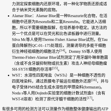
力测定探索细胞内还原环境，将一种化学物质还原成适
合于纳米荧光素酶的底物。
Alamar Blue：Alamar Blue是一种Resazurin化合物，在活
细胞中还原为Resorufin和二氢Resorufin。它能进入活细
胞，所以不需要细胞裂解，在培养基中稳定。该方法的
另一个优点是可以在荧光和比色读板器中进行测量。
Silva Mc等人使用Thermo Fisher Alamar Blue试剂，在Tau
蛋白降解剂QC-01–175处理后，测量诱导的多能干细胞
[14]
衍生神经祖细胞的细胞活力
。Domny SS等人使用
Thermo-Fisher-Alamar Blue试剂测定了用牙龈卟啉单胞菌
（含或不含牙龈抑制物或抗生素）攻击人神经母细胞瘤
[15]
SH-SY5Y细胞的存活率
。
WST：水溶性四氮唑盐（WSTs）是一种细胞不透性的
[16]
四氮唑染料，通过质膜电子输运在细胞外还原
，并与
电子受体PMS结合生成水溶性的甲瓒染料(formazan)。
Noda s等人用Dojindo实验室的细胞计数试剂盒8（含有
[17]
WST-8溶液）检测了原代牙髓干细胞的活性
。
有很多可用的检测方法可以测量作为细胞整体健康输出的ATP