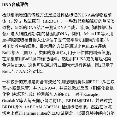
DNA合成评估
检测细胞增殖的传统方法是通过评估标记的DNA类似物或前
体（5-溴-2'-脱氧尿苷（BRDU），一种取代胸腺嘧啶的嘧啶类
似物，与新的DNA结合来测定DNA合成，或[3h]-胸腺嘧啶核
苷）进入细胞周期s期的基因组DNA。例如，Maun HR等人用
[3]
3h-胸腺嘧啶核苷掺入法评估了支气管平滑肌细胞的增殖
。
对于培养中的细胞，最常用的方法是通过比色ELISA评估
BrdU掺入（图1）。类似的方法也可用于评估体内增殖细胞，
在采集前用BrdU脉冲标记组织，然后用ELISA或免疫组化染
色评估BrdU。这也可以通过流式细胞术进行评估；图2显示了
BrdU与7-AAD的对比。
一种较新的方法是将含有炔烃的胸腺嘧啶类似物EDU（5-乙炔
基-2‘-脱氧尿苷）并入DNA中，并通过激发反应（铜催化叠氮
化物-炔烃环加成）检测所加入的EDU。对于Exmaple，
Ouadah Y等人每天向小鼠注射I.P.，BRDU和EDU，并通过抗
BRDU抗体（ABCAM AB6326）检测标记细胞，然后在冰冻
切片上点击Thermo Fisher的EDU试剂盒，以研究肺神经内分泌