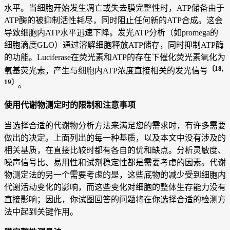
水平。当细胞开始发生凋亡或失去膜完整性时，ATP储备由于
ATP酶的被抑制活性耗尽，同时阻止任何新的ATP合成。这会
导致细胞内ATP水平迅速下降。发光ATP分析（如promega的
细胞滴度GLO）通过溶解细胞释放ATP储存，同时抑制ATP酶
的功能。Luciferase在荧光素和ATP的存在下催化荧光素氧化为
〔18,
氧基荧光素，产生与细胞内ATP浓度直接相关的发光信号
19〕
。
使用代谢物测定时的限制和注意事项
当选择合适的代谢物分析方法来满足您的需求时，有许多需要
做出的决定。上面列出的每一种基质，以及本文中没有涉及的
相关基质，在直接比较时都有各自的优和缺点。分析灵敏度、
噪声信号比、易用性和试剂稳定性都是需要考虑的因素。代谢
物测定法的另一个需要考虑的是，这些底物的减少受到细胞内
代谢活动变化的影响，而这些变化对细胞的整体生存能力没有
直接影响；因此，你试图回答的问题将在你选择合适的检测方
法中起到关键作用。