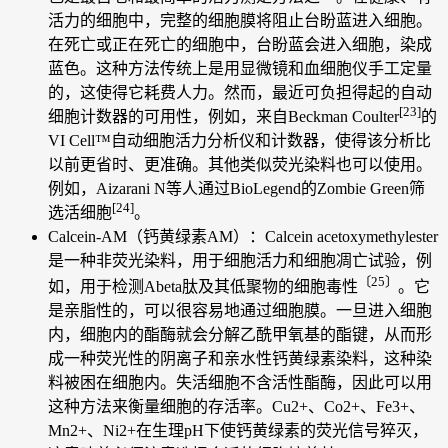
活力的细胞中，完整的细胞膜将阻止台盼蓝进入细胞。
在死亡或正在死亡的细胞中，台盼蓝会进入细胞，染成
蓝色。这种方法传统上是用显微镜和血细胞仪手工定量
的，这使得它耗费人力。然而，最近可负担得起的自动
[23]
细胞计数器的可用性，例如，来自Beckman Coulter
的
VI Cell™自动细胞活力分析仪和计数器，使得该分析比
以前更省时、更准确。其他类似荧光染料也可以使用。
例如，Aizarani N等人通过BioLegend的Zombie Green筛
[24]
选活细胞
。
Calcein-AM（钙黄绿素AM）：Calcein acetoxymethylester
是一种非荧光染料，用于细胞活力和细胞凋亡试验，例
〔25〕
如，用于检测Abeta肽及其低聚物的细胞毒性
。它
是亲脂性的，可以很容易地通过细胞膜。一旦进入细胞
内，细胞内的酯酶就会分解乙酰甲氧基的酯键，从而形
成一种荧光性的阴离子和亲水性钙黄绿素染料，这种染
料被困在细胞内。失活细胞不含活性酯酶，因此可以用
这种方法来衡量细胞的存活率。Cu2+、Co2+、Fe3+、
Mn2+、Ni2+在生理pH下使钙黄绿素的荧光信号猝灭，