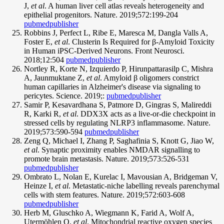
J,
et al
. A human liver cell atlas reveals heterogeneity and
epithelial progenitors. Nature. 2019;572:199-204
pubmed
publisher
Robbins J, Perfect L, Ribe E, Maresca M, Dangla Valls A,
Foster E,
et al
. Clusterin Is Required for β-Amyloid Toxicity
in Human iPSC-Derived Neurons. Front Neurosci.
2018;12:504
pubmed
publisher
Nortley R, Korte N, Izquierdo P, Hirunpattarasilp C, Mishra
A, Jaunmuktane Z,
et al
. Amyloid β oligomers constrict
human capillaries in Alzheimer's disease via signaling to
pericytes. Science. 2019;:
pubmed
publisher
Samir P, Kesavardhana S, Patmore D, Gingras S, Malireddi
R, Karki R,
et al
. DDX3X acts as a live-or-die checkpoint in
stressed cells by regulating NLRP3 inflammasome. Nature.
2019;573:590-594
pubmed
publisher
Zeng Q, Michael I, Zhang P, Saghafinia S, Knott G, Jiao W,
et al
. Synaptic proximity enables NMDAR signalling to
promote brain metastasis. Nature. 2019;573:526-531
pubmed
publisher
Ombrato L, Nolan E, Kurelac I, Mavousian A, Bridgeman V,
Heinze I,
et al
. Metastatic-niche labelling reveals parenchymal
cells with stem features. Nature. 2019;572:603-608
pubmed
publisher
Herb M, Gluschko A, Wiegmann K, Farid A, Wolf A,
Utermöhlen O,
et al
. Mitochondrial reactive oxygen species