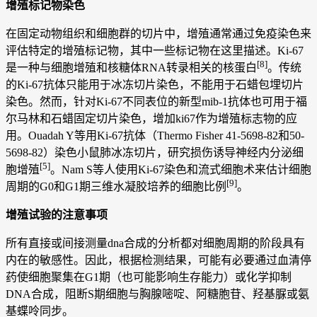
增殖标记物染色
在固定动物组织和细胞群的切片中，增殖通常通过免疫染色来
评估特定的增殖标记物，其中一些标记物在这里描述。Ki-67
[8]
是一种与细胞增殖和核糖体RNA转录相关的核蛋白
。传统
的Ki-67抗体只能用于冰冻切片染色，不能用于石蜡包埋切片
染色。然而，针对Ki-67不同表位的新型mib-1抗体也可用于福
尔马林和石蜡固定切片染色，增加ki67作为增殖标志物的应
用。Ouadah Y等用Ki-67抗体（Thermo Fisher 41-5698-82和50-
5698-82）染色小鼠肺冰冻切片，研究损伤诱导神经内分泌细
[5]
胞增殖
。Nam S等人使用Ki-67染色和流式细胞术来估计细胞
[9]
周期的G0和G1期三维水凝胶培养的细胞比例
。
增殖试验的注意事项
所有直接或间接测量dna合成的分析都对细胞周期的阶段具有
内在的敏感性。因此，根据检测结果，可能有必要通过血清停
药使细胞聚集在G1期（也可能影响生存能力）或化学抑制
DNA合成，阻断S期细胞与胸腺嘧啶、阿糖胞苷、羟基脲或氨
基蝶呤同步。