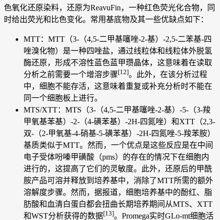
色氧化还原染料，还原为ReavuFin，一种红色荧光化合物，同
时给出荧光和比色变化。常用基底物及其一些优缺点如下：
MTT：MTT（3-（4,5-二甲基噻唑-2-基）-2,5-二苯基-四
唑溴化物）是一种四唑盐，通过线粒体和线粒体外脱氢
酶还原，形成不溶性蓝色蓝甲瓒晶体，这意味着在读取
[12]
分析之前需要一个增溶步骤
。此外，在该分析过程
中，细胞不能存活，这意味着重复或补充分析时不能在
同一个细胞板上进行。
MTS/XTT：MTS（3-（4,5-二甲基噻唑-2-基）-5-（3-羧
甲氧基苯基）-2-（4-磺苯基）-2H-四氮唑）和XTT（2,3-
双-（2-甲氧基-4-硝基-5-磺苯基）-2H-四氮唑-5-羧苯胺）
基质类似于MTT。然而，一个优点是这些反应是在中间
电子受体吩嗪甲磺酸（pms）的存在的情况下在细胞内
进行的，这提高了它们的灵敏度。此外，还原后的甲酰
胺产品可溶并释放到培养基中，消除了MTT所需的额外
溶解度步骤。然而，据报道，细胞培养基中的酚红、脂
肪酸和血清白蛋白都会扭曲长期培养期间从MTS、XTT
[13]
和WST分析获得的数据
。Promega实时GLo-mt细胞活