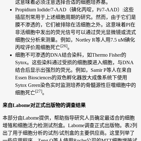
这意味着必须注意选择合适的细胞培养基。
Propidium Iodide/7-AAD（碘化丙啶，Pi/7-AAD）:这些
插层剂常用于上述细胞周期的研究。然而，由于它们是
膜不渗透的，它们被排除在活细胞之外。这意味着PI在
非活细胞中发出的荧光信号可以通过荧光显微镜或流式
细胞仪分析来测量。例如，Nortley R等人用7.5 uM碘化
[26]
丙啶评价周细胞死亡
。
细胞不可渗透的DNA结合染料，如Thermo Fisher的
Sytox。这些染料通过受损的细胞膜进入细胞，与DNA
结合后显示出强烈的荧光。例如，Samir P等人在来自
Essen Biosciences的双色孵化器放大成像系统下使用
Sytox Green染色实时监测培养的骨髓源性巨噬细胞中的
[27]
细胞死亡
。
来自Labome对正式出版物的调查结果
本部分由Labome提供，帮助指导研究人员确定最适合的细胞
增殖和细胞活力检测试剂盒。Labome调查正式出版物。表2列
出了用于细胞分析的试剂/试剂盒的主要供应商。这里列举了
一些应用程序。Zeng Q等人使用Roche公司的MTT细胞增殖试