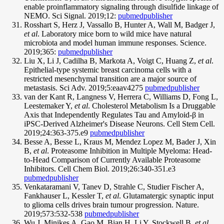
enable proinflammatory signaling through disulfide linkage of
NEMO. Sci Signal. 2019;12:
pubmed
publisher
Rosshart S, Herz J, Vassallo B, Hunter A, Wall M, Badger J,
et al
. Laboratory mice born to wild mice have natural
microbiota and model human immune responses. Science.
2019;365:
pubmed
publisher
Liu X, Li J, Cadilha B, Markota A, Voigt C, Huang Z,
et al
.
Epithelial-type systemic breast carcinoma cells with a
restricted mesenchymal transition are a major source of
metastasis. Sci Adv. 2019;5:eaav4275
pubmed
publisher
van der Kant R, Langness V, Herrera C, Williams D, Fong L,
Leestemaker Y,
et al
. Cholesterol Metabolism Is a Druggable
Axis that Independently Regulates Tau and Amyloid-β in
iPSC-Derived Alzheimer's Disease Neurons. Cell Stem Cell.
2019;24:363-375.e9
pubmed
publisher
Besse A, Besse L, Kraus M, Mendez Lopez M, Bader J, Xin
B,
et al
. Proteasome Inhibition in Multiple Myeloma: Head-
to-Head Comparison of Currently Available Proteasome
Inhibitors. Cell Chem Biol. 2019;26:340-351.e3
pubmed
publisher
Venkataramani V, Tanev D, Strahle C, Studier Fischer A,
Fankhauser L, Kessler T,
et al
. Glutamatergic synaptic input
to glioma cells drives brain tumour progression. Nature.
2019;573:532-538
pubmed
publisher
Wu J, Minikes A, Gao M, Bian H, Li Y, Stockwell B,
et al
.